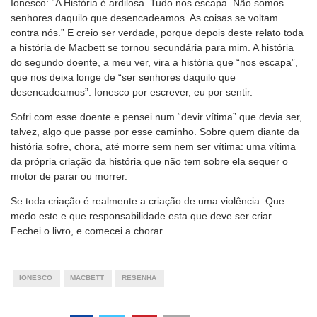
Ionesco: “A História é ardilosa. Tudo nos escapa. Não somos
senhores daquilo que desencadeamos. As coisas se voltam
contra nós.” E creio ser verdade, porque depois deste relato toda
a história de Macbett se tornou secundária para mim. A história
do segundo doente, a meu ver, vira a história que “nos escapa”,
que nos deixa longe de “ser senhores daquilo que
desencadeamos”. Ionesco por escrever, eu por sentir.
Sofri com esse doente e pensei num “devir vítima” que devia ser,
talvez, algo que passe por esse caminho. Sobre quem diante da
história sofre, chora, até morre sem nem ser vítima: uma vítima
da própria criação da história que não tem sobre ela sequer o
motor de parar ou morrer.
Se toda criação é realmente a criação de uma violência. Que
medo este e que responsabilidade esta que deve ser criar.
Fechei o livro, e comecei a chorar.
IONESCO
MACBETT
RESENHA