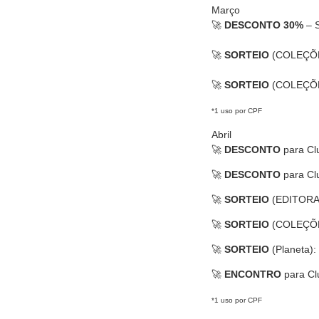
Março
🚀
DESCONTO 30%
– 
🚀
SORTEIO
(
COLEÇÕ
🚀
SORTEIO
(
COLEÇÕ
*1 uso por CPF
Abril
🚀
DESCONTO
para C
🚀
DESCONTO
para Cl
🚀
SORTEIO
(EDITORA 
🚀
SORTEIO
(COLEÇÕES
🚀
SORTEIO
(Planeta):
🚀
ENCONTRO
para Cl
*1 uso por CPF