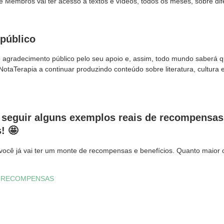
Membros vai ter acesso a textos e vídeos, todos os meses, sobre dife
público
agradecimento público pelo seu apoio e, assim, todo mundo saberá 
taTerapia a continuar produzindo conteúdo sobre literatura, cultura e
 seguir alguns exemplos reais de recompensas
! 🤩
cê já vai ter um monte de recompensas e benefícios. Quanto maior 
E RECOMPENSAS