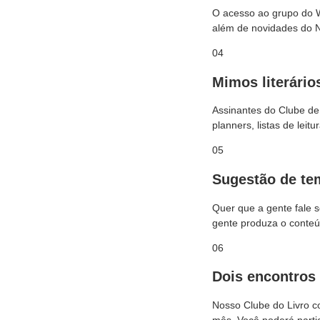
O acesso ao grupo do W
além de novidades do N
04
Mimos literário
Assinantes do Clube de
planners, listas de lei
05
Sugestão de te
Quer que a gente fale 
gente produza o conteú
06
Dois encontros
Nosso Clube do Livro c
mês. Você poderá partic