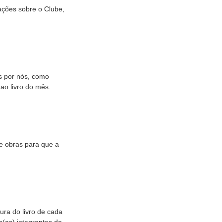
ações sobre o Clube,
s por nós, como
 ao livro do mês.
e obras para que a
ura do livro de cada
s(as) integrantes do