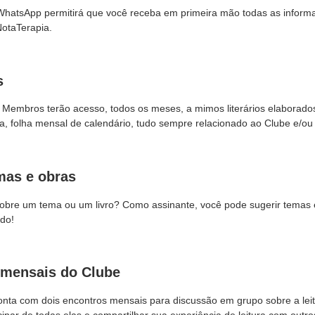
hatsApp permitirá que você receba em primeira mão todas as inform
otaTerapia.
s
 Membros terão acesso, todos os meses, a mimos literários elaborado
tura, folha mensal de calendário, tudo sempre relacionado ao Clube e/ou
mas e obras
sobre um tema ou um livro? Como assinante, você pode sugerir temas 
do!
 mensais do Clube
onta com dois encontros mensais para discussão em grupo sobre a leit
ipar de todas elas e compartilhar sua experiência de leitura com outro