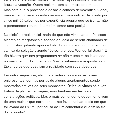
lisura na votação. Quem reclama tem seu microfone mutado.
Mas será que o processo é desde o começo democrático? Afinal,
menos de 90 pessoas estão na assembleia online, decidindo por
cinco mil. Já sabemos por experiência própria que se isentar não
é permanecer neutro, é também tomar uma posição.
Na eleição presidencial, nada do que não vimos antes. Pessoas
alegres de megafones e zoando da ideia de serem chamadas de
comunistas gritando apoio a Lula. Do outro lado, um homem com
camisa da seleção dizendo “Bolsonaro, yes. Wonderful Brasil”. É
tão bizarro que nos perguntamos se não é uma cena inventada
no meio de um documentário. Mas já sabemos a resposta: são
tão chucros que desafiam a realidade com seus absurdos.
Em outra sequência, além da abertura, as vozes se fazem
onipresentes, com as portas de alguns apartamentos sendo
mostradas em vez de seus moradores. Deles, ouvimos só a voz.
Falam de planos de viagem, mas também em terríveis
constatações políticas. Mas o mais contundente depoimento vem
de uma mulher que narra, enquanto faz as unhas, o dia em que
foi levada ao DOPS “por causa de um comentário que fiz na fila
do cafezinho”.