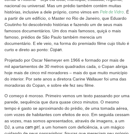
nacional ou universal. Mas um prédio também contém muitas
histórias, inclusive a dele próprio, como vimos em
Pele de Vidro
. É
a partir de um edifício, o Master no Rio de Janeiro, que Eduardo
Coutinho foi descobrindo histórias e fazendo um de seus mais
famosos documentários. Um dos mais famosos, quiçá o mais
famoso, prédios de São Paulo também merecia um
documentário. E ele veio, na forma do premiado filme cujo título é
curto e direto ao ponto:
Copan
.
Projetado por Oscar Niemeyer em 1966 e formado por mais de
mil apartamentos de 30 metros quadrados cada, o Copan abriga
hoje mais de cinco mil moradores – mais do que muito município
do interior. Por sete anos a diretora Carine Wallauer foi uma das
moradoras do Copan, e sobre ele fez seu filme.
O começo é moroso. Primeiro vemos um texto passando por uma
parede, sequência que dura quase cinco minutos. O mesmo
tempo é gasto se aproximando do prédio, de uma tomada aérea,
com vozes de habitantes com efeitos de eco. Em seguida cessam
as vozes, mas somos apresentados, através de imagens, a um
DJ, a uma
cam girl
, a um homem com deficiência, a um mágico
cuidando de seus passarinhos: figuras que mereciam seu próprio