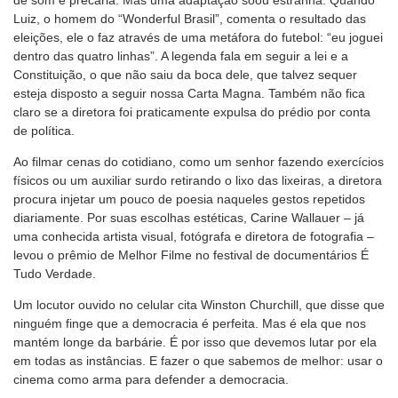
Luiz, o homem do “Wonderful Brasil”, comenta o resultado das
eleições, ele o faz através de uma metáfora do futebol: “eu joguei
dentro das quatro linhas”. A legenda fala em seguir a lei e a
Constituição, o que não saiu da boca dele, que talvez sequer
esteja disposto a seguir nossa Carta Magna. Também não fica
claro se a diretora foi praticamente expulsa do prédio por conta
de política.
Ao filmar cenas do cotidiano, como um senhor fazendo exercícios
físicos ou um auxiliar surdo retirando o lixo das lixeiras, a diretora
procura injetar um pouco de poesia naqueles gestos repetidos
diariamente. Por suas escolhas estéticas, Carine Wallauer – já
uma conhecida artista visual, fotógrafa e diretora de fotografia –
levou o prêmio de Melhor Filme no festival de documentários É
Tudo Verdade.
Um locutor ouvido no celular cita Winston Churchill, que disse que
ninguém finge que a democracia é perfeita. Mas é ela que nos
mantém longe da barbárie. É por isso que devemos lutar por ela
em todas as instâncias. E fazer o que sabemos de melhor: usar o
cinema como arma para defender a democracia.