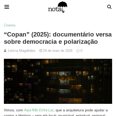
Cinema
“Copan” (2025): documentário versa
sobre democracia e polarização
Letícia Magalhães
29 de maio de 2026
0
Vimos, com
Aqui Não Entra Luz
, que a arquitetura pode ajudar a
contar a História – seja ela local, municipal, estadual, regional,