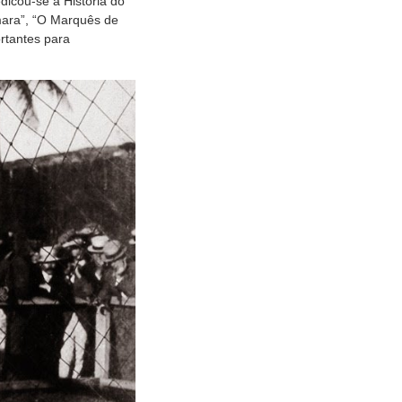
dicou-se à História do
âmara”, “O Marquês de
ortantes para