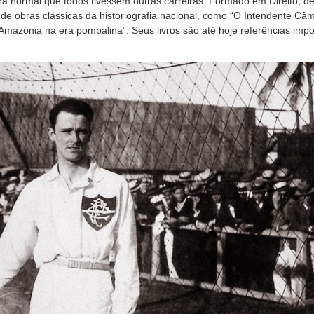
era normal que todos tivessem outras carreiras. Formado em Direito, de
r de obras clássicas da historiografia nacional, como “O Intendente C
 Amazônia na era pombalina”. Seus livros são até hoje referências imp