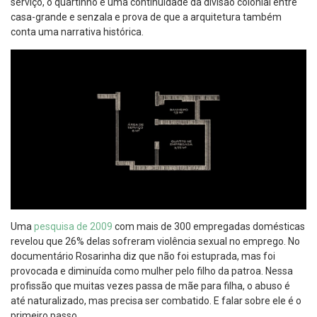
serviço, o quartinho é uma continuidade da divisão colonial entre
casa-grande e senzala e prova de que a arquitetura também
conta uma narrativa histórica.
Uma
pesquisa de 2009
com mais de 300 empregadas domésticas
revelou que 26% delas sofreram violência sexual no emprego. No
documentário Rosarinha diz que não foi estuprada, mas foi
provocada e diminuída como mulher pelo filho da patroa. Nessa
profissão que muitas vezes passa de mãe para filha, o abuso é
até naturalizado, mas precisa ser combatido. E falar sobre ele é o
primeiro passo.