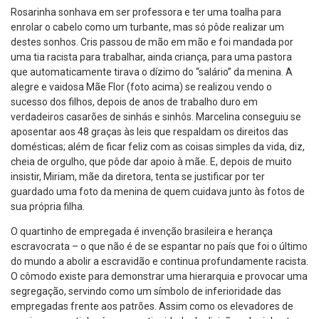
Rosarinha sonhava em ser professora e ter uma toalha para
enrolar o cabelo como um turbante, mas só pôde realizar um
destes sonhos. Cris passou de mão em mão e foi mandada por
uma tia racista para trabalhar, ainda criança, para uma pastora
que automaticamente tirava o dízimo do “salário” da menina. A
alegre e vaidosa Mãe Flor (foto acima) se realizou vendo o
sucesso dos filhos, depois de anos de trabalho duro em
verdadeiros casarões de sinhás e sinhôs. Marcelina conseguiu se
aposentar aos 48 graças às leis que respaldam os direitos das
domésticas; além de ficar feliz com as coisas simples da vida, diz,
cheia de orgulho, que pôde dar apoio à mãe. E, depois de muito
insistir, Miriam, mãe da diretora, tenta se justificar por ter
guardado uma foto da menina de quem cuidava junto às fotos de
sua própria filha.
O quartinho de empregada é invenção brasileira e herança
escravocrata – o que não é de se espantar no país que foi o último
do mundo a abolir a escravidão e continua profundamente racista.
O cômodo existe para demonstrar uma hierarquia e provocar uma
segregação, servindo como um símbolo de inferioridade das
empregadas frente aos patrões. Assim como os elevadores de