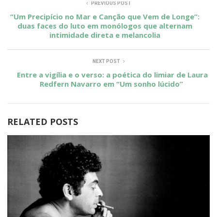
PREVIOUS POST
“Um Precipício no Mar e Canção que Vem de Longe”:
duas faces do luto em monólogos que alternam
intimidade direta e melancolia
NEXT POST
Entre a vigília e o verso: a poética do limiar de Laura
Redfern Navarro em “Um sonho lúcido”
RELATED POSTS