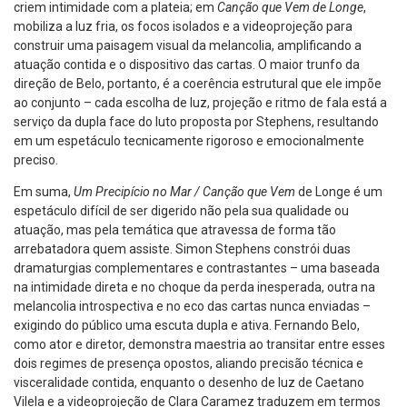
criem intimidade com a plateia; em
Canção que Vem de Longe
,
mobiliza a luz fria, os focos isolados e a videoprojeção para
construir uma paisagem visual da melancolia, amplificando a
atuação contida e o dispositivo das cartas. O maior trunfo da
direção de Belo, portanto, é a coerência estrutural que ele impõe
ao conjunto – cada escolha de luz, projeção e ritmo de fala está a
serviço da dupla face do luto proposta por Stephens, resultando
em um espetáculo tecnicamente rigoroso e emocionalmente
preciso.
Em suma,
Um Precipício no Mar / Canção que Vem
de Longe é um
espetáculo difícil de ser digerido não pela sua qualidade ou
atuação, mas pela temática que atravessa de forma tão
arrebatadora quem assiste. Simon Stephens constrói duas
dramaturgias complementares e contrastantes – uma baseada
na intimidade direta e no choque da perda inesperada, outra na
melancolia introspectiva e no eco das cartas nunca enviadas –
exigindo do público uma escuta dupla e ativa. Fernando Belo,
como ator e diretor, demonstra maestria ao transitar entre esses
dois regimes de presença opostos, aliando precisão técnica e
visceralidade contida, enquanto o desenho de luz de Caetano
Vilela e a videoprojeção de Clara Caramez traduzem em termos