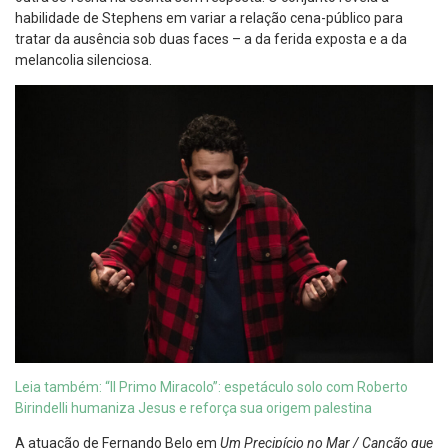
habilidade de Stephens em variar a relação cena-público para
tratar da ausência sob duas faces – a da ferida exposta e a da
melancolia silenciosa.
Leia também: “Il Primo Miracolo”: espetáculo solo com Roberto
Birindelli humaniza Jesus e reforça sua origem palestina
A atuação de Fernando Belo em
Um Precipício no Mar / Canção que