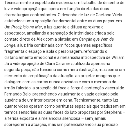
Técnicamente o espetáculo evidencia um trabalho de desenho de
luz e videoprojeção que opera em função direta das duas
dramaturgias contrastantes. O desenho de luz de Caetano Vilela
estabelece uma oposição fundamental entre as duas peças: em
Um Precipício no Mar
, a luz quente e difusa aproxima o
espectador, ampliando a sensação de intimidade criada pelo
contato direto de Alex com a plateia; em
Canção que Vem de
Longe
, a luz fria combinada com focos quentes específicos
fragmenta o espaço e isola o personagem, reforçando o
distanciamento emocional e a melancolia introspectiva de William.
Já a videoprojeção de Clara Caramez, utilizada apenas na
segunda peça, não funciona como mera ilustração, mas como um
elemento de amplificação da atuação: ao projetar imagens que
dialogam com as cartas nunca enviadas e com a memória do
irmão falecido, a projeção dá foco e força à contenção visceral de
Fernando Belo, preenchendo visualmente o vazio deixado pela
ausência de um interlocutor em cena. Tecnicamente, tanto luz
quanto vídeo operam como partituras espaciais que traduzem em
termos sensoriais as duas faces do luto propostas por Stephens –
a ferida exposta e a melancolia silenciosa – sem jamais
sobreporem a atuação, mas sim potencializando sua precisão.