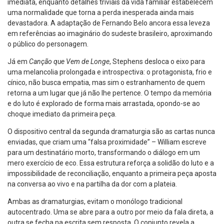
imediata, enquanto detalhes triviais da vida familiar estabelecem
uma normalidade que torna a perda inesperada ainda mais
devastadora. A adaptação de Fernando Belo ancora essa leveza
em referências ao imaginário do sudeste brasileiro, aproximando
o público do personagem.
Já em
Canção que Vem de Longe
, Stephens desloca o eixo para
uma melancolia prolongada e introspectiva: o protagonista, frio e
cínico, não busca empatia, mas sim o estranhamento de quem
retorna a um lugar que já não lhe pertence. O tempo da memória
e do luto é explorado de forma mais arrastada, opondo-se ao
choque imediato da primeira peça.
O dispositivo central da segunda dramaturgia são as cartas nunca
enviadas, que criam uma “falsa proximidade” – William escreve
para um destinatário morto, transformando o diálogo em um
mero exercício de eco. Essa estrutura reforça a solidão do luto e a
impossibilidade de reconciliação, enquanto a primeira peça aposta
na conversa ao vivo e na partilha da dor com a plateia.
Ambas as dramaturgias, evitam o monólogo tradicional
autocentrado. Uma se abre para a outro por meio da fala direta, a
outra se fecha na escrita sem resposta. O conjunto revela a