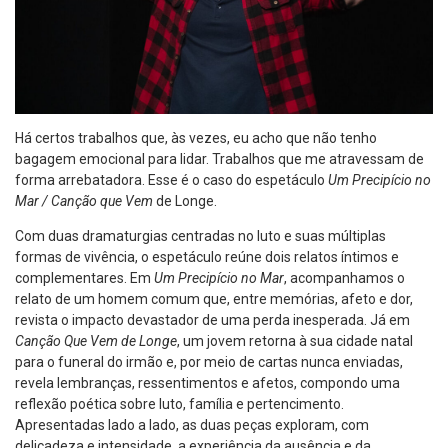
Há certos trabalhos que, às vezes, eu acho que não tenho
bagagem emocional para lidar. Trabalhos que me atravessam de
forma arrebatadora. Esse é o caso do espetáculo
Um Precipício no
Mar / Canção que Vem
de Longe.
Com duas dramaturgias centradas no luto e suas múltiplas
formas de vivência, o espetáculo reúne dois relatos íntimos e
complementares. Em
Um Precipício no Mar
, acompanhamos o
relato de um homem comum que, entre memórias, afeto e dor,
revista o impacto devastador de uma perda inesperada. Já em
Canção Que Vem de Longe
, um jovem retorna à sua cidade natal
para o funeral do irmão e, por meio de cartas nunca enviadas,
revela lembranças, ressentimentos e afetos, compondo uma
reflexão poética sobre luto, família e pertencimento.
Apresentadas lado a lado, as duas peças exploram, com
delicadeza e intensidade, a experiência da ausência e da