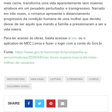
mais carne, transforma uma vida aparentemente sem maiores
atrativos em um pesadelo perturbador e transgressivo. Narrado
em três vozes, o romance apresenta o distanciamento
progressivo da condição humana de uma mulher que decidiu
deixar de ser aquilo que marido e família a pressionaram a ser a
vida inteira.
Para ter acesso às obras, basta acessar o
site
ou o
aplicativo do MEC Livros e fazer o login com a conta do Gov.br.
Fonte:
https://www.gov.br/secom/pt-br/acompanhe-a-
secom/noticias/2026/04/mec-livros-supera-marca-de-meio-
milhao-de-usuarios
DOSTOIÉVSKI
HAN KANG
LEITURA
LITERATURA
LIVROS
SOCORRO ACIOLI
SHARE