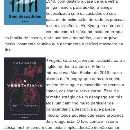
1949, com destino à casa de sua velha
amiga Inseon, para auxiliar a amiga
hospitalizada com os cuidados de seu
pássaro de estimação, deixado às pressas
e sem assistência. Ali, Kyung-ha entra em
contato com a história há muito enterrada
da família de Inseon, entre sonhos e memórias, e um arquivo
meticulosamente reunido que documenta o terrível massacre na
ilha.
A vegetariana
, cuja versão traduzida para o
inglês rendeu à autora o Prêmio
Internacional Man Booker de 2016, traz a
história de Yeonghy, que após um sonho
repleto de sangue e escuridão se recusa a
comer, cozinhar e servir carne. Esse é o
primeiro estágio de um desapego em três
atos, um caminho muito particular de
transcendência destrutiva que parece
infectar todos aqueles que estão próximos
da protagonista. O livro conta a história
dessa mulher comum que, pela simples decisão de não comer