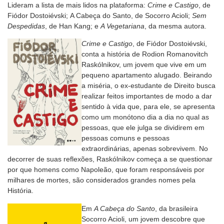
Lideram a lista de mais lidos na plataforma:
Crime e Castigo
, de
Fiódor Dostoiévski; A Cabeça do Santo, de Socorro Acioli;
Sem
Despedidas
, de Han Kang; e
A Vegetariana
, da mesma autora.
Crime e Castigo
, de Fiódor Dostoiévski,
conta a história de Rodion Romanovitch
Raskólnikov, um jovem que vive em um
pequeno apartamento alugado. Beirando
a miséria, o ex-estudante de Direito busca
realizar feitos importantes de modo a dar
sentido à vida que, para ele, se apresenta
como um monótono dia a dia no qual as
pessoas, que ele julga se dividirem em
pessoas comuns e pessoas
extraordinárias, apenas sobrevivem. No
decorrer de suas reflexões, Raskólnikov começa a se questionar
por que homens como Napoleão, que foram responsáveis por
milhares de mortes, são considerados grandes nomes pela
História.
Em
A Cabeça do Santo
, da brasileira
Socorro Acioli, um jovem descobre que