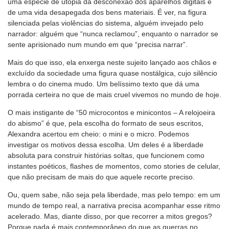
uma espécie de utopia da desconexão dos aparelhos digitais e
de uma vida desapegada dos bens materiais. É ver, na figura
silenciada pelas violências do sistema, alguém invejado pelo
narrador: alguém que “nunca reclamou”, enquanto o narrador se
sente aprisionado num mundo em que “precisa narrar”.
Mais do que isso, ela enxerga neste sujeito lançado aos chãos e
excluído da sociedade uma figura quase nostálgica, cujo silêncio
lembra o do cinema mudo. Um belíssimo texto que dá uma
porrada certeira no que de mais cruel vivemos no mundo de hoje.
O mais instigante de “50 microcontos e minicontos – A relojoeira
do abismo” é que, pela escolha do formato de seus escritos,
Alexandra acertou em cheio: o mini e o micro. Podemos
investigar os motivos dessa escolha. Um deles é a liberdade
absoluta para construir histórias soltas, que funcionem como
instantes poéticos, flashes de momentos, como stories de celular,
que não precisam de mais do que aquele recorte preciso.
Ou, quem sabe, não seja pela liberdade, mas pelo tempo: em um
mundo de tempo real, a narrativa precisa acompanhar esse ritmo
acelerado. Mas, diante disso, por que recorrer a mitos gregos?
Porque nada é mais contemporâneo do que as guerras no