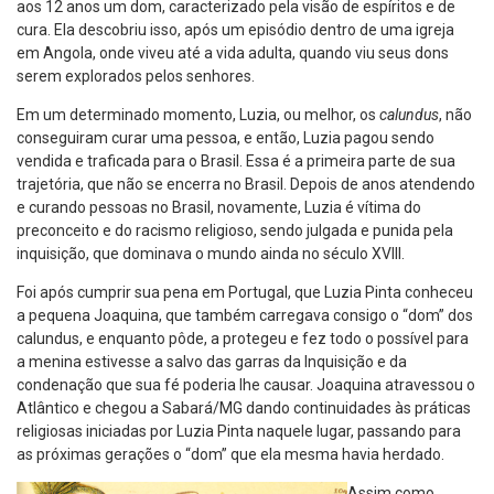
aos 12 anos um dom, caracterizado pela visão de espíritos e de
cura. Ela descobriu isso, após um episódio dentro de uma igreja
em Angola, onde viveu até a vida adulta, quando viu seus dons
serem explorados pelos senhores.
Em um determinado momento, Luzia, ou melhor, os
calundus
, não
conseguiram curar uma pessoa, e então, Luzia pagou sendo
vendida e traficada para o Brasil. Essa é a primeira parte de sua
trajetória, que não se encerra no Brasil. Depois de anos atendendo
e curando pessoas no Brasil, novamente, Luzia é vítima do
preconceito e do racismo religioso, sendo julgada e punida pela
inquisição, que dominava o mundo ainda no século XVIII.
Foi após cumprir sua pena em Portugal, que Luzia Pinta conheceu
a pequena Joaquina, que também carregava consigo o “dom” dos
calundus, e enquanto pôde, a protegeu e fez todo o possível para
a menina estivesse a salvo das garras da Inquisição e da
condenação que sua fé poderia lhe causar. Joaquina atravessou o
Atlântico e chegou a Sabará/MG dando continuidades às práticas
religiosas iniciadas por Luzia Pinta naquele lugar, passando para
as próximas gerações o “dom” que ela mesma havia herdado.
Assim como