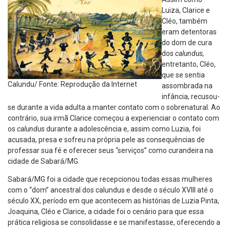
Luiza, Clarice e
Cléo, também
eram detentoras
do dom de cura
dos
calundus,
entretanto, Cléo,
que se sentia
Calundu/ Fonte: Reprodução da Internet
assombrada na
infância, recusou-
se durante a vida adulta a manter contato com o sobrenatural. Ao
contrário, sua irmã Clarice começou a experienciar o contato com
os
calundus
durante a adolescência e, assim como Luzia, foi
acusada, presa e sofreu na própria pele as consequências de
professar sua fé e oferecer seus “serviços” como curandeira na
cidade de Sabará/MG.
Sabará/MG foi a cidade que recepcionou todas essas mulheres
com o “dom” ancestral dos calundus e desde o século XVIII até o
século XX, período em que acontecem as histórias de Luzia Pinta,
Joaquina, Cléo e Clarice, a cidade foi o cenário para que essa
prática religiosa se consolidasse e se manifestasse, oferecendo a