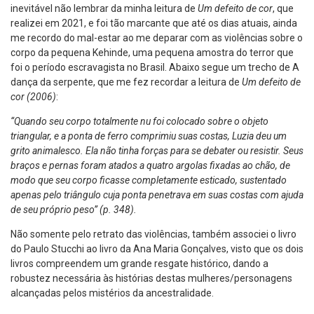
inevitável não lembrar da minha leitura de
Um defeito de cor
, que
realizei em 2021, e foi tão marcante que até os dias atuais, ainda
me recordo do mal-estar ao me deparar com as violências sobre o
corpo da pequena Kehinde, uma pequena amostra do terror que
foi o período escravagista no Brasil. Abaixo segue um trecho de A
dança da serpente, que me fez recordar a leitura de
Um defeito de
cor (2006)
:
“Quando seu corpo totalmente nu foi colocado sobre o objeto
triangular, e a ponta de ferro comprimiu suas costas, Luzia deu um
grito animalesco. Ela não tinha forças para se debater ou resistir. Seus
braços e pernas foram atados a quatro argolas fixadas ao chão, de
modo que seu corpo ficasse completamente esticado, sustentado
apenas pelo triângulo cuja ponta penetrava em suas costas com ajuda
de seu próprio peso” (p. 348).
Não somente pelo retrato das violências, também associei o livro
do Paulo Stucchi ao livro da Ana Maria Gonçalves, visto que os dois
livros compreendem um grande resgate histórico, dando a
robustez necessária às histórias destas mulheres/personagens
alcançadas pelos mistérios da ancestralidade.