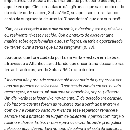
importância de Sabará nesta maneira de perceber o destino, há
aquele em que Cléo, uma das irmãs gêmeas, que saiu muito cedo
da cidade onde nasceu, Sabará/MG, se apressou em voltar por
conta do surgimento de uma tal “Sacerdotisa” que era sua irmã:
“Sim, havia chegado a hora que eu temia, o destino para o qual talvez
eu, realmente, tivesse nascido. Sob o pretexto de escrever uma
matéria sobre aquela mulher e seus milagres, eu teria a oportunidade
de, talvez, curar a ferida que ainda sangrava” (p. 33)
.
Joaquina, que fora cuidada por Luzia Pinta e estava em Lisboa,
atravessou o Atlântico acreditando que encontraria descanso nas
terras brasileiras, sendo Sabará/MG o seu destino:
“
Joaquina não parou de caminhar até tocar parte do que parecia ser
uma das paredes da velha casa. O conhecido zunido em seu ouvido
recomeçara, e o vento, tal qual uma voz melódica, soprou, dizendo:
Um dia, verás este lugar vivo novamente. E, de geração em geração,
não importa quantas forem as mulheres que a partir de ti tiverem o
dom de ir e voltar do vasto rio Kwanza, esse esplendor renascerá
sempre sob a proteção da Virgem de Soledade. Apertou com força o
rosário e chorou. Então, virou-se para o horizonte, onde, já engolida
pela escuridão, despontava no topo da colina a silhueta da capelinha