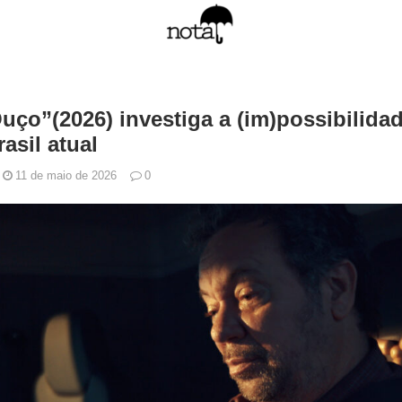
uço”(2026) investiga a (im)possibilida
rasil atual
11 de maio de 2026
0