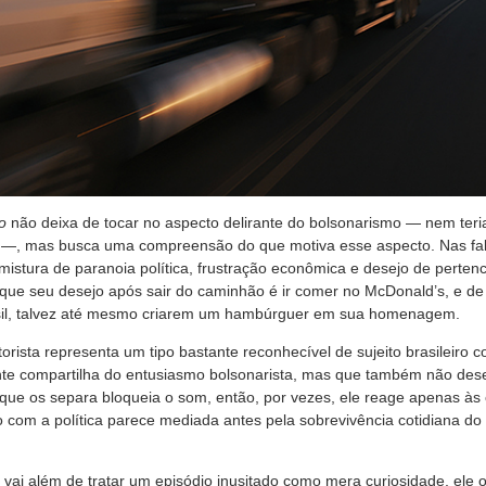
o
não deixa de tocar no aspecto delirante do bolsonarismo — nem teri
u —, mas busca uma compreensão do que motiva esse aspecto. Nas fala
mistura de paranoia política, frustração econômica e desejo de perte
ue seu desejo após sair do caminhão é ir comer no McDonald’s, e de 
asil, talvez até mesmo criarem um hambúrguer em sua homenagem.
orista representa um tipo bastante reconhecível de sujeito brasileiro
e compartilha do entusiasmo bolsonarista, mas que também não dese
que os separa bloqueia o som, então, por vezes, ele reage apenas às
 com a política parece mediada antes pela sobrevivência cotidiana do
vai além de tratar um episódio inusitado como mera curiosidade, ele