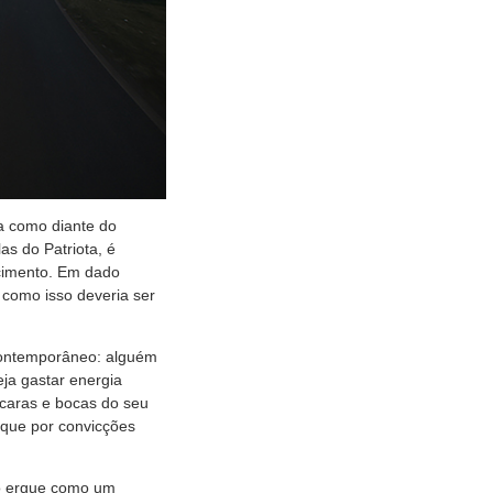
a como diante do
s do Patriota, é
ncimento. Em dado
como isso deveria ser
 contemporâneo: alguém
ja gastar energia
 caras e bocas do seu
 que por convicções
 o ergue como um