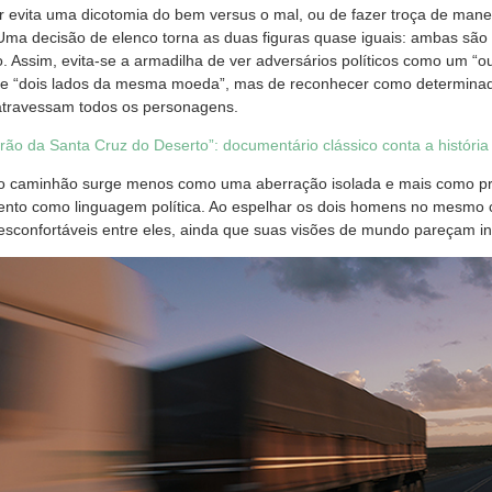
r evita uma dicotomia do bem versus o mal, ou de fazer troça de mane
Uma decisão de elenco torna as duas figuras quase iguais: ambas são 
. Assim, evita-se a armadilha de ver adversários políticos como um “o
de “dois lados da mesma moeda”, mas de reconhecer como determinada
atravessam todos os personagens.
rão da Santa Cruz do Deserto”: documentário clássico conta a histór
no caminhão surge menos como uma aberração isolada e mais como p
ento como linguagem política. Ao espelhar os dois homens no mesmo c
sconfortáveis entre eles, ainda que suas visões de mundo pareçam inc