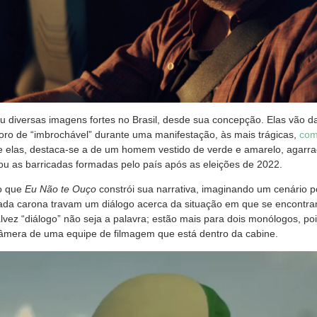
 diversas imagens fortes no Brasil, desde sua concepção. Elas vão da
oro de “imbrochável” durante uma manifestação, às mais trágicas,
com
re elas, destaca-se a de um homem vestido de verde e amarelo, agarr
u as barricadas formadas pelo país após as eleições de 2022.
io que
Eu Não te Ouço
constrói sua narrativa, imaginando um cenário p
tada carona travam um diálogo acerca da situação em que se encontram
lvez “diálogo” não seja a palavra; estão mais para dois monólogos, p
 câmera de uma equipe de filmagem que está dentro da cabine.