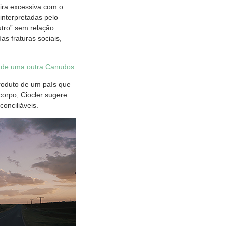
ira excessiva com o
interpretadas pelo
utro” sem relação
s fraturas sociais,
ia de uma outra Canudos
roduto de um país que
orpo, Ciocler sugere
onciliáveis.