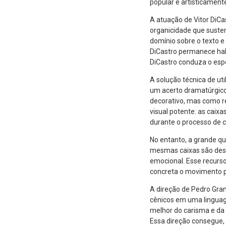
popular e artisticamen
A atuação de Vitor DiC
organicidade que suste
domínio sobre o texto e
DiCastro permanece hab
DiCastro conduza o esp
A solução técnica de ut
um acerto dramatúrgico 
decorativo, mas como r
visual potente: as caix
durante o processo de c
No entanto, a grande qu
mesmas caixas são desf
emocional. Esse recurs
concreta o movimento p
A direção de Pedro Gran
cênicos em uma linguag
melhor do carisma e da 
Essa direção consegue,