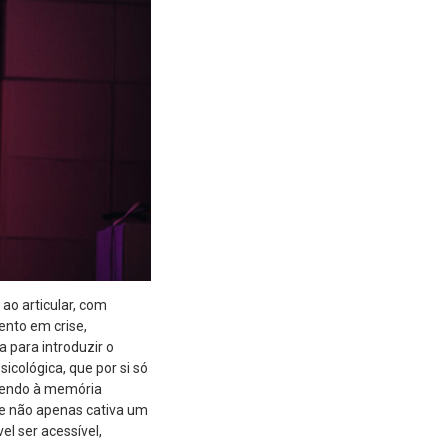
 ao articular, com
ento em crise,
 para introduzir o
cológica, que por si só
rrendo à memória
que não apenas cativa um
l ser acessível,