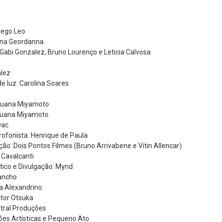
Diego Leo
una Geordanna
 Gabi Gonzalez, Bruno Lourenço e Leticia Calvosa
alez
e luz: Carolina Soares
 Luana Miyamoto
 Luana Miyamoto
Dac
ofonista: Henrique de Paula
ão: Dois Pontos Filmes (Bruno Arrivabene e Vitin Allencar)
 Cavalcanti
ico e Divulgação: Mynd
Sancho
a Alexandrino
ctor Otsuka
tral Produções
ões Artísticas e Pequeno Ato