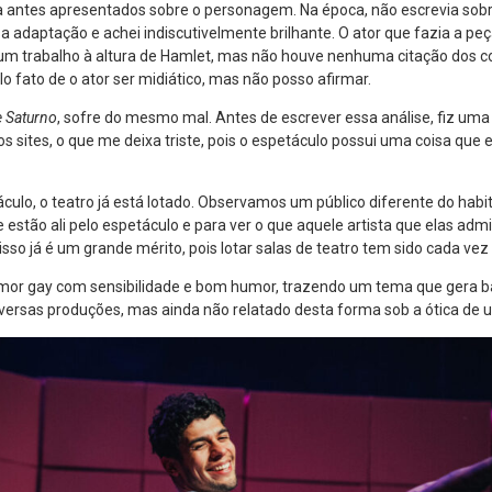
antes apresentados sobre o personagem. Na época, não escrevia sobre
a adaptação e achei indiscutivelmente brilhante. O ator que fazia a pe
um trabalho à altura de Hamlet, mas não houve nenhuma citação dos 
lo fato de o ator ser midiático, mas não posso afirmar.
e Saturno
, sofre do mesmo mal. Antes de escrever essa análise, fiz uma
 sites, o que me deixa triste, pois o espetáculo possui uma coisa que eu
áculo, o teatro já está lotado. Observamos um público diferente do habit
 estão ali pelo espetáculo e para ver o que aquele artista que elas ad
isso já é um grande mérito, pois lotar salas de teatro tem sido cada vez m
amor gay com sensibilidade e bom humor, trazendo um tema que gera b
iversas produções, mas ainda não relatado desta forma sob a ótica de 