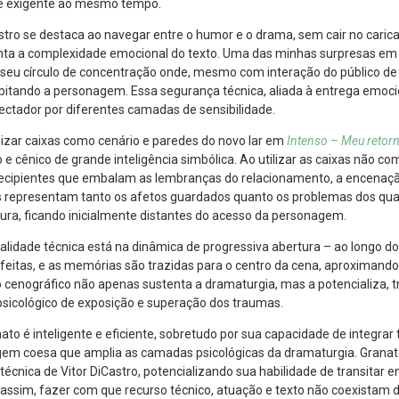
te exigente ao mesmo tempo.
astro se destaca ao navegar entre o humor e o drama, sem cair no cari
nta a complexidade emocional do texto. Uma das minhas surpresas em
 seu círculo de concentração onde, mesmo com interação do público de 
itando a personagem. Essa segurança técnica, aliada à entrega emoci
ectador por diferentes camadas de sensibilidade.
ilizar caixas como cenário e paredes do novo lar em
Intenso – Meu retor
e cênico de grande inteligência simbólica. Ao utilizar as caixas não c
ecipientes que embalam as lembranças do relacionamento, a encenaç
as representam tanto os afetos guardados quanto os problemas dos quai
ura, ficando inicialmente distantes do acesso da personagem.
alidade técnica está na dinâmica de progressiva abertura – ao longo d
eitas, e as memórias são trazidas para o centro da cena, aproximando 
o cenográfico não apenas sustenta a dramaturgia, mas a potencializa
sicológico de exposição e superação dos traumas.
ato é inteligente e eficiente, sobretudo por sua capacidade de integra
em coesa que amplia as camadas psicológicas da dramaturgia. Granato
técnica de Vitor DiCastro, potencializando sua habilidade de transitar 
 assim, fazer com que recurso técnico, atuação e texto não coexistam 