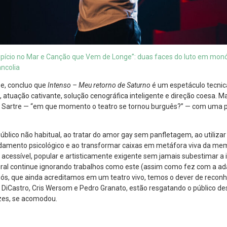
pício no Mar e Canção que Vem de Longe”: duas faces do luto em mon
ancolia
se, concluo que
Intenso – Meu retorno de Saturno
é um espetáculo tecni
 atuação cativante, solução cenográfica inteligente e direção coesa. Ma
 Sartre — “em que momento o teatro se tornou burguês?” — com uma p
úblico não habitual, ao tratar do amor gay sem panfletagem, ao utiliz
amento psicológico e ao transformar caixas em metáfora viva da mem
r acessível, popular e artisticamente exigente sem jamais subestimar a
ltural continue ignorando trabalhos como este (assim como fez com a 
nós, que ainda acreditamos em um teatro vivo, temos o dever de reconh
 DiCastro, Cris Wersom e Pedro Granato, estão resgatando o público de
ezes, se acomodou.