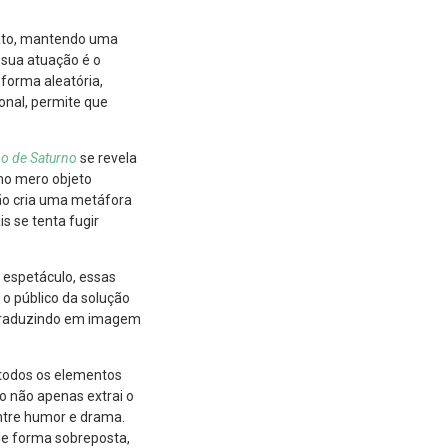
cato, mantendo uma
 sua atuação é o
forma aleatória,
onal, permite que
no de Saturno
se revela
omo mero objeto
ão cria uma metáfora
s se tenta fugir
o espetáculo, essas
o público da solução
, traduzindo em imagem
r todos os elementos
 não apenas extrai o
entre humor e drama.
de forma sobreposta,