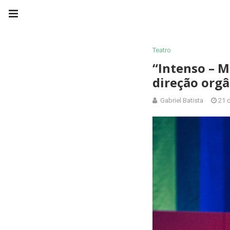
Teatro
“Intenso – M
direção org
Gabriel Batista
21 