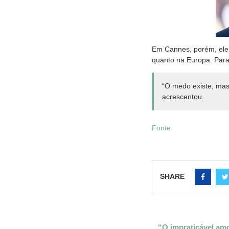
Em Cannes, porém, ele 
quanto na Europa. Para
“O medo existe, ma
acrescentou.
Fonte
SHARE
“O impraticável amo