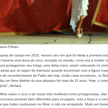
seira Filmes
uisa de campo em 2010, mesmo ano em que foi eleita a primeira mul
bio haveria uma dona de circo, exceção no mundo, como era a mulher na
ara protagonizar seu longa, uma delas trans, assim colocando no cent
, ainda que só sejam de interesse quando encontram com a figura mas
m de reconhecimento de Fabio até hoje, muita coisa aconteceu, no Bra
 faz um filme distinto do que planejou há mais de 15 anos. Hoje, o cine
ínia”, declara:
ilme sobre o circo e ter essas três mulheres como protagonistas, elas
ocurava pessoas bem diferentes para os papéis, mas a força e o car
 que todas coubessem no filme, e não me arrependo. Muito em breve 