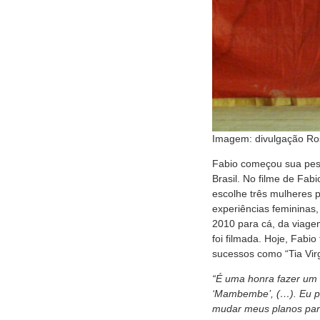
Imagem: divulgação Ro
Fabio começou sua pesq
Brasil. No filme de Fa
escolhe três mulheres p
experiências femininas
2010 para cá, da viage
foi filmada. Hoje, Fabio
sucessos como “Tia Virg
“É uma honra fazer um f
‘Mambembe’, (…). Eu pr
mudar meus planos para