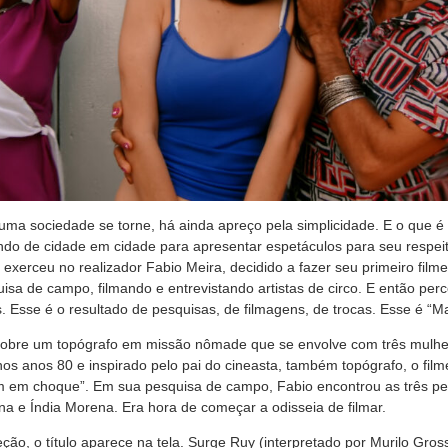
ma sociedade se torne, há ainda apreço pela simplicidade. E o que é
o de cidade em cidade para apresentar espetáculos para seu respeit
e exerceu no realizador Fabio Meira, decidido a fazer seu primeiro fil
squisa de campo, filmando e entrevistando artistas de circo. E então pe
s. Esse é o resultado de pesquisas, de filmagens, de trocas. Esse é 
 sobre um topógrafo em missão nômade que se envolve com três mulhe
nos anos 80 e inspirado pelo pai do cineasta, também topógrafo, o film
am em choque”. Em sua pesquisa de campo, Fabio encontrou as três pe
na e Índia Morena. Era hora de começar a odisseia de filmar.
ção, o título aparece na tela. Surge Ruy (interpretado por Murilo Gros