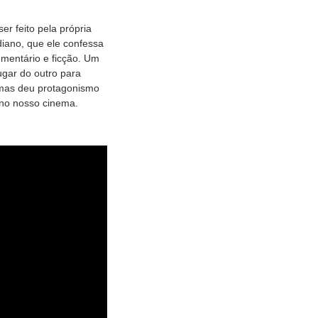
er feito pela própria
diano, que ele confessa
umentário e ficção. Um
ugar do outro para
, mas deu protagonismo
 no nosso cinema.