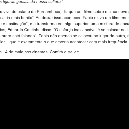
 figuras geniais da nossa cultura.”
o vivo do estado de Pernambuco, diz que um filme sobre o circo deve s
“sairia mais bonito”. Ao deixar isso acontecer, Fabio eleva um filme me
de e obstinação”, e o transforma em algo superior, uma mistura de doc
s, Eduardo Coutinho disse: “O esforço inalcançável é se colocar no l
o outro está falando”. Fabio não apenas se colocou no lugar do outro
falar – que é exatamente o que deveria acontecer com mais frequência
14 de maio nos cinemas. Confira o trailer: