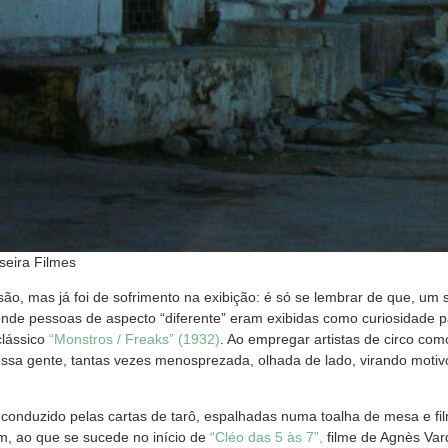
seira Filmes
rsão, mas já foi de sofrimento na exibição: é só se lembrar de que, um 
nde pessoas de aspecto “diferente” eram exibidas como curiosidade p
clássico
“Monstros / Freaks” (1932)
. Ao empregar artistas de circo com
essa gente, tantas vezes menosprezada, olhada de lado, virando motiv
é conduzido pelas cartas de tarô, espalhadas numa toalha de mesa e fi
, ao que se sucede no início de
“Cléo das 5 às 7”,
filme de Agnès Var