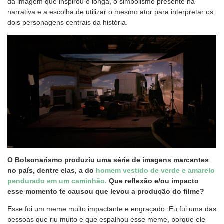
da imagem que inspirou o longa, o simbolismo presente na
narrativa e a escolha de utilizar o mesmo ator para interpretar os
dois personagens centrais da história.
O Bolsonarismo produziu uma série de imagens marcantes
no país, dentre elas, a do
homem vestido de verde e amarelo
pendurado em um caminhão.
Que reflexão e/ou impacto
esse momento te causou que levou a produção do filme?
Esse foi um meme muito impactante e engraçado. Eu fui uma das
pessoas que riu muito e que espalhou esse meme, porque ele