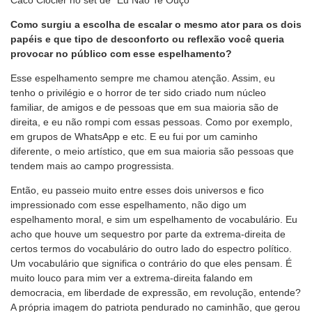
Como surgiu a escolha de escalar o mesmo ator para os dois
papéis e que tipo de desconforto ou reflexão você queria
provocar no público com esse espelhamento?
Esse espelhamento sempre me chamou atenção. Assim, eu
tenho o privilégio e o horror de ter sido criado num núcleo
familiar, de amigos e de pessoas que em sua maioria são de
direita, e eu não rompi com essas pessoas. Como por exemplo,
em grupos de WhatsApp e etc. E eu fui por um caminho
diferente, o meio artístico, que em sua maioria são pessoas que
tendem mais ao campo progressista.
Então, eu passeio muito entre esses dois universos e fico
impressionado com esse espelhamento, não digo um
espelhamento moral, e sim um espelhamento de vocabulário. Eu
acho que houve um sequestro por parte da extrema-direita de
certos termos do vocabulário do outro lado do espectro político.
Um vocabulário que significa o contrário do que eles pensam. É
muito louco para mim ver a extrema-direita falando em
democracia, em liberdade de expressão, em revolução, entende?
A própria imagem do patriota pendurado no caminhão, que gerou