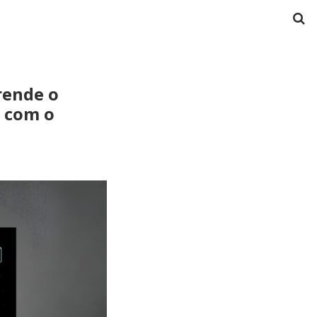
prende o
o com o