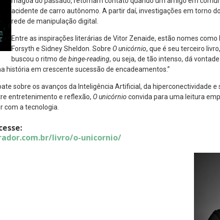
mágoa do passado, retomam contato quando um amigo em comum
acidente de carro autônomo. A partir daí, investigações em torno
rede de manipulação digital.
Entre as inspirações literárias de Vitor Zenaide, estão nomes como
Forsyth e Sidney Sheldon. Sobre
O unicórnio
, que é seu terceiro liv
buscou o ritmo de
binge-reading
, ou seja, de tão intenso, dá vontad
ma história em crescente sucessão de encadeamentos.”
bate sobre os avanços da Inteligência Artificial, da hiperconectividade
re entretenimento e reflexão,
O unicórnio
convida para uma leitura em
or com a tecnologia.
cesse:
rador.com.br/livro/o-unicornio/