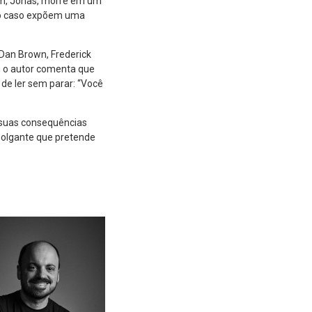
, Jonas, morre em um
 do caso expõem uma
 Dan Brown, Frederick
ro, o autor comenta que
e de ler sem parar: “Você
 e suas consequências
polgante que pretende