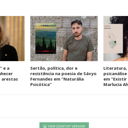
” e a
Sertão, política, dor e
Literatura,
nhecer
resistência na poesia de Sávyo
psicanálise
 arestas
Fernandes em “Naturália
em “Existir 
Psicótica”
Marlucia Al
VIEW DESKTOP VERSION