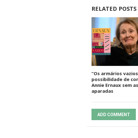
RELATED POSTS
“Os armários vazios
possibilidade de co
Annie Ernaux sem as
aparadas
ADD COMMENT