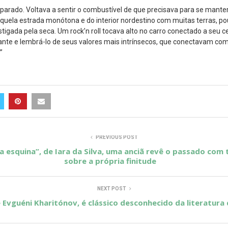
parado. Voltava a sentir o combustível de que precisava para se manter
quela estrada monótona e do interior nordestino com muitas terras, p
tigada pela seca. Um rock’n roll tocava alto no carro conectado a seu ce
te e lembrá-lo de seus valores mais intrínsecos, que conectavam com
”
PREVIOUS POST
 esquina”, de Iara da Silva, uma anciã revê o passado com 
sobre a própria finitude
NEXT POST
 Evguéni Kharitónov, é clássico desconhecido da literatura