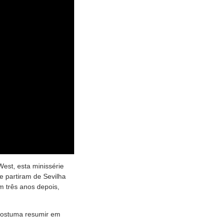
est, esta minissérie
e partiram de Sevilha
 três anos depois,
 costuma resumir em