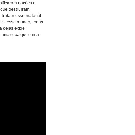
nificaram nações e
 que destruíram
e tratam esse material
rar nesse mundo; todas
a delas exige
erminar qualquer uma