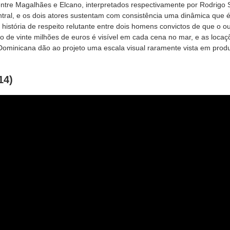
entre Magalhães e Elcano, interpretados respectivamente por Rodrigo 
ntral, e os dois atores sustentam com consistência uma dinâmica que
história de respeito relutante entre dois homens convictos de que o o
 de vinte milhões de euros é visível em cada cena no mar, e as locaç
Dominicana dão ao projeto uma escala visual raramente vista em produ
14)