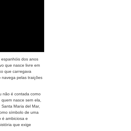
 espanhóis dos anos
ivo que nasce livre em
ixo que carregava
o navega pelas traições
u não é contada como
de quem nasce sem ela,
 Santa Maria del Mar,
 como símbolo de uma
o é ambiciosa e
istória que exige