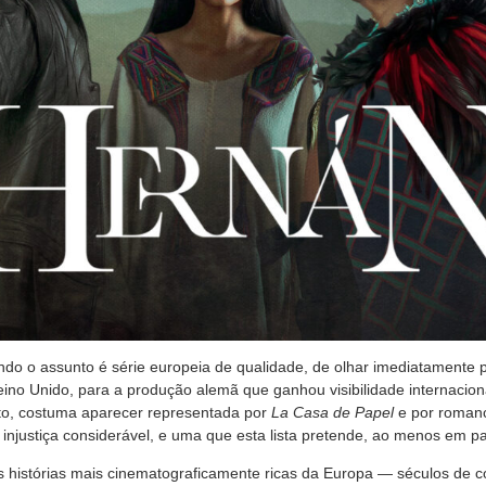
do o assunto é série europeia de qualidade, de olhar imediatamente 
eino Unido, para a produção alemã que ganhou visibilidade internacio
to, costuma aparecer representada por
La Casa de Papel
e por romanc
njustiça considerável, e uma que esta lista pretende, ao menos em part
histórias mais cinematograficamente ricas da Europa — séculos de con