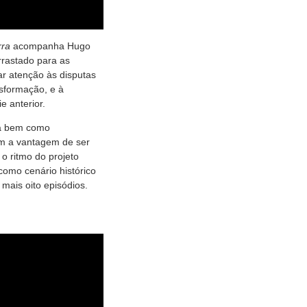
rra
acompanha Hugo
rrastado para as
ar atenção às disputas
sformação, e à
 anterior.
ona bem como
tem a vantagem de ser
o ritmo do projeto
como cenário histórico
mais oito episódios.