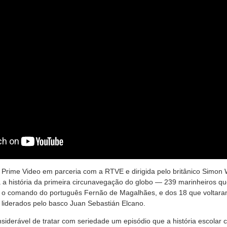
Prime Video em parceria com a RTVE e dirigida pelo britânico Simon W
 a história da primeira circunavegação do globo — 239 marinheiros qu
o comando do português Fernão de Magalhães, e dos 18 que voltaram
 liderados pelo basco Juan Sebastián Elcano.
nsiderável de tratar com seriedade um episódio que a história escolar