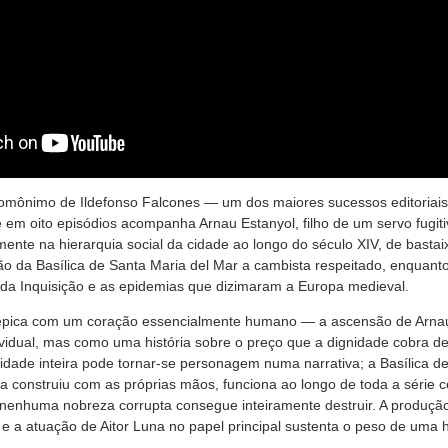
mônimo de Ildefonso Falcones — um dos maiores sucessos editoriais
 em oito episódios acompanha Arnau Estanyol, filho de um servo fugit
ente na hierarquia social da cidade ao longo do século XIV, de basta
ão da Basílica de Santa Maria del Mar a cambista respeitado, enquant
a da Inquisição e as epidemias que dizimaram a Europa medieval.
 épica com um coração essencialmente humano — a ascensão de Arna
dividual, mas como uma história sobre o preço que a dignidade cobra 
idade inteira pode tornar-se personagem numa narrativa; a Basílica de
a construiu com as próprias mãos, funciona ao longo de toda a série
e nenhuma nobreza corrupta consegue inteiramente destruir. A produçã
e a atuação de Aitor Luna no papel principal sustenta o peso de uma h