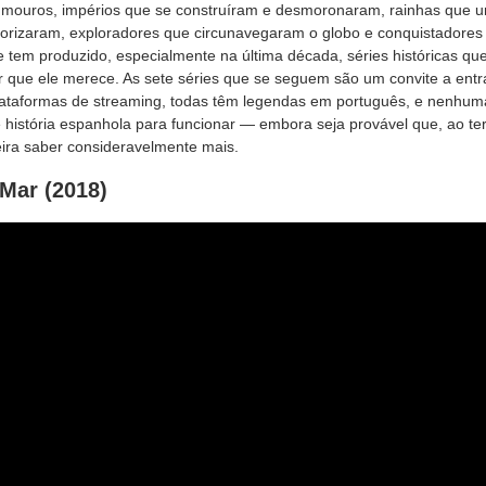
 e mouros, impérios que se construíram e desmoronaram, rainhas que u
rrorizaram, exploradores que circunavegaram o globo e conquistadores
, e tem produzido, especialmente na última década, séries históricas qu
r que ele merece. As sete séries que se seguem são um convite a ent
lataformas de streaming, todas têm legendas em português, e nenhum
 história espanhola para funcionar — embora seja provável que, ao t
eira saber consideravelmente mais.
 Mar (2018)