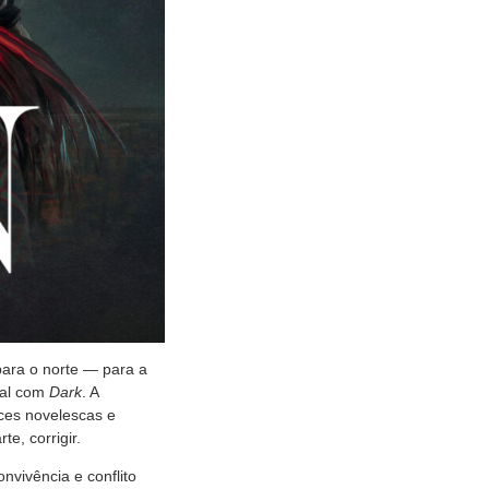
para o norte — para a
nal com
Dark
. A
es novelescas e
e, corrigir.
vivência e conflito