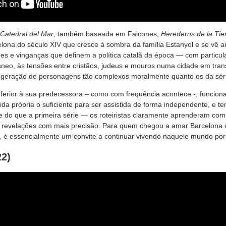
Catedral del Mar
, também baseada em Falcones,
Herederos de la Tie
lona do século XIV que cresce à sombra da família Estanyol e se vê a
ões e vinganças que definem a política catalã da época — com particul
âneo, às tensões entre cristãos, judeus e mouros numa cidade em tran
eração de personagens tão complexos moralmente quanto os da série
 inferior à sua predecessora – como com frequência acontece -, funci
da própria o suficiente para ser assistida de forma independente, e 
e do que a primeira série — os roteiristas claramente aprenderam com 
as revelações com mais precisão. Para quem chegou a amar Barcelona 
, é essencialmente um convite a continuar vivendo naquele mundo por 
22)