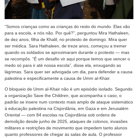
“Somos crianças como as crianças do resto do mundo. Elas vão
para a escola, e nós não. Por quê?”, perguntou Mira Hathaleen,
de dez anos, filha de Khalil, no protesto de domingo. Mira quer
ser médica. Sara Hathaleen, de treze anos, começou a tremer
quando os soldados se aproximaram durante o protesto — mas
se recompôs. “É um desafio vir aqui porque temos que vencer o
medo só para ir até nossa escola”, disse ela, enxugando as
lágrimas. Sara quer ser advogada um dia, para defender a causa
palestina e especificamente a causa de Umm al-Khair.
O bloqueio de Umm al-Khair não é um episódio isolado. Segundo
a organização Save the Children, que acompanha o caso, o
padrão se insere num contexto mais amplo de ataque sistemático
à educação palestina na Cisjordânia, em Gaza e em Jerusalém
Oriental — com 84 escolas na Cisjordânia sob ordens de
demolição desde junho de 2025, ataques de colonos, invasões
militares e restrições de movimento que impedem tanto alunos
quanto professores de chegar às salas de aula. O professor