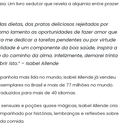
a. Um livro sedutor que revela a alquimia entre prazer
 dietas, dos pratos deliciosos re­jeitados por
omo lamen­to as oportunidades de fazer amor que
ra me dedicar a tarefas pendentes ou por virtude
alidade é um componente da boa saúde, inspira a
e do caminho da alma. Infelizmente, demorei trinta
ir isto.” – Isabel Allende
espanhola mais lida no mundo, Isabel Allende já vendeu
exemplares no Brasil e mais de 77 milhões no mundo.
traduzidos para mais de 40 idiomas.
s sensuais e poções quase mágicas, Isabel Allende cria
mpanhado por histórias, lembranças e reflexões sobre
 da comida.