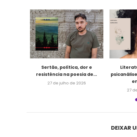
cio”: uma
Sertão, política, dor e
Literat
a...
resistência na poesia de...
psicanálise
em
026
27 de julho de 2026
27 d
DEIXAR 