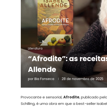
Literatura
“Afrodite”: as receita
Allende
por
Bia Fonseca
28 de novembro de 2025
Provocante e sensorial,
Afrodite
, publicado pel
Schilling, é uma obra em que a best-seller Isabe