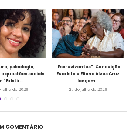
ura, psicologia,
“Escreviventes”: Conceição
 e questões sociais
Evaristo e Eliana Alves Cruz
 “Existir...
lançam...
e julho de 2026
27 de julho de 2026
UM COMENTÁRIO