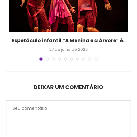
o
Espetáculo infantil “A Menina e a Árvore” é...
27 de julho de 2026
DEIXAR UM COMENTÁRIO