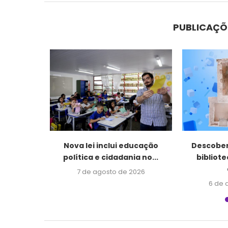
PUBLICAÇÕ
 o título
Nova lei inclui educação
Descober
ris...
política e cidadania no...
bibliot
2026
7 de agosto de 2026
6 de 