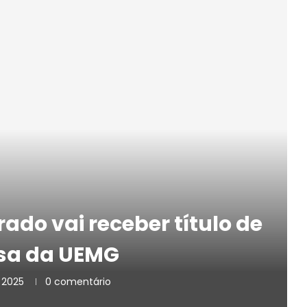
rado vai receber título de
sa da UEMG
 2025
0 comentário