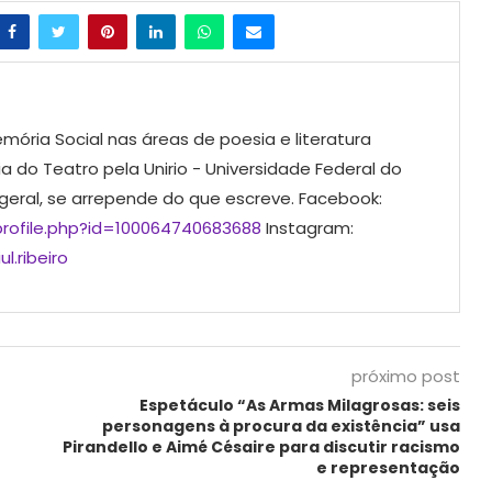
mória Social nas áreas de poesia e literatura
ia do Teatro pela Unirio - Universidade Federal do
 geral, se arrepende do que escreve. Facebook:
rofile.php?id=100064740683688
Instagram:
l.ribeiro
próximo post
Espetáculo “As Armas Milagrosas: seis
personagens à procura da existência” usa
Pirandello e Aimé Césaire para discutir racismo
e representação