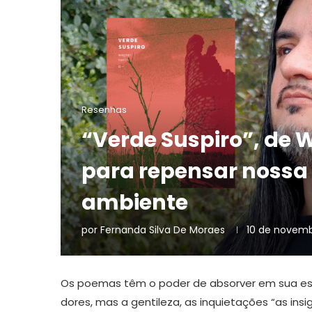
Resenhas
“Verde Suspiro”, de 
para repensar nossa
ambiente
por
Fernanda Silva De Moraes
10 de novemb
Os poemas têm o poder de absorver em sua ess
dores, mas a gentileza, as inquietações “as ins