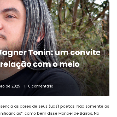
Wagner Tonin: um convite
 relação com o meio
ro de 2025
0 comentário
ência as dores de seus (uas) poetas. Não somente as
ignificâncias”, como bem disse Manoel de Barros. No