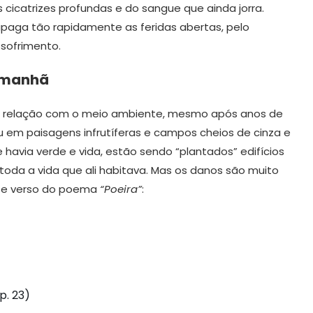
cicatrizes profundas e do sangue que ainda jorra.
aga tão rapidamente as feridas abertas, pelo
 sofrimento.
 amanhã
 relação com o meio ambiente, mesmo após anos de
 em paisagens infrutíferas e campos cheios de cinza e
e havia verde e vida, estão sendo “plantados” edifícios
oda a vida que ali habitava. Mas os danos são muito
te verso do poema
“Poeira”
:
p. 23)