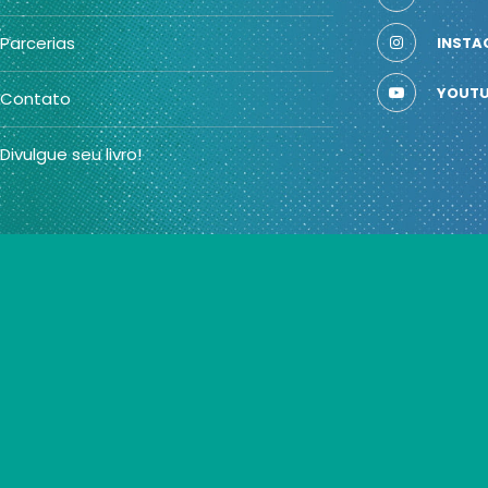
Parcerias
INSTA
YOUTU
Contato
Divulgue seu livro!