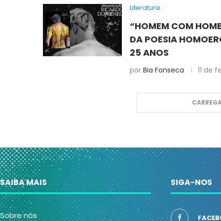
Literatura
“HOMEM COM HOMEM
DA POESIA HOMOERÓ
25 ANOS
por
Bia Fonseca
11 de 
CARREGA
SAIBA MAIS
SIGA-NOS
Sobre nós
FACEB