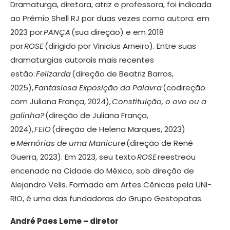
Dramaturga, diretora, atriz e professora, foi indicada
ao Prêmio Shell RJ por duas vezes como autora: em
2023 por
PANÇA
(sua direção) e em 2018
por
ROSE
(dirigido por Vinicius Arneiro). Entre suas
dramaturgias autorais mais recentes
estão:
Felizarda
(direção de Beatriz Barros,
2025),
Fantasiosa Exposição da Palavra
(codireção
com Juliana França, 2024),
Constituição, o ovo ou a
galinha?
(direção de Juliana França,
2024),
FEIO
(direção de Helena Marques, 2023)
e
Memórias de uma Manicure
(direção de René
Guerra, 2023). Em 2023, seu texto
ROSE
reestreou
encenado na Cidade do México, sob direção de
Alejandro Velis. Formada em Artes Cênicas pela UNI-
RIO, é uma das fundadoras do Grupo Gestopatas.
André Paes Leme – diretor