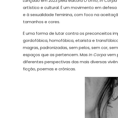
Lançado em 2023 pela editora
O Grifo
,
In Corpa
artístico e cultural. É um movimento em defesa
e à sexualidade feminina, com foco na aceitaç
tamanhos e cores.
É uma forma de lutar contra os preconceitos im
gordofóbica, homofóbica, etarista e transfóbic
magras, padronizadas, sem pelos, sem cor, sem
espaços que as pertencem. Mas
In Corpa
vem p
diferentes perspectivas das mais diversas vivên
ficção, poemas e crônicas.