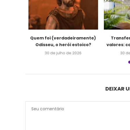
requela de
Quem foi (verdadeiramente)
Transfe
lora a...
Odisseu, o herói estoico?
valores: 
026
30 de julho de 2026
30 de
DEIXAR 