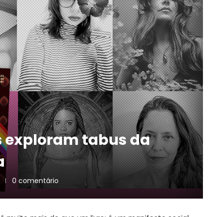
as exploram tabus da
a
0 comentário