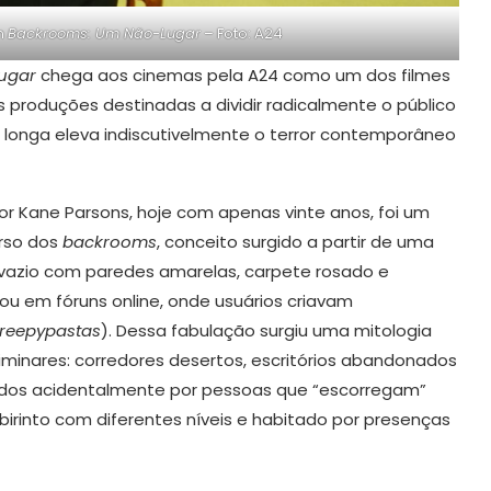
em
Backrooms: Um Não-Lugar
– Foto: A24
Lugar
chega aos cinemas pela A24 como um dos filmes
 produções destinadas a dividir radicalmente o público
 longa eleva indiscutivelmente o terror contemporâneo
tor Kane Parsons, hoje com apenas vinte anos, foi um
erso dos
backrooms
, conceito surgido a partir de uma
vazio com paredes amarelas, carpete rosado e
ulou em fóruns online, onde usuários criavam
reepypastas
). Dessa fabulação surgiu uma mitologia
iminares: corredores desertos, escritórios abandonados
ados acidentalmente por pessoas que “escorregam”
irinto com diferentes níveis e habitado por presenças