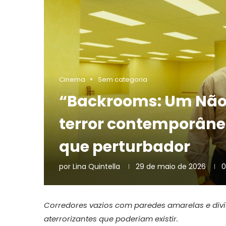
Cinema
Sem categoria
“Backrooms: Um Não-
terror contemporân
que perturbador
por
Lina Quintella
29 de maio de 2026
0
Corredores vazios com paredes amarelas e divi
aterrorizantes que poderiam existir.