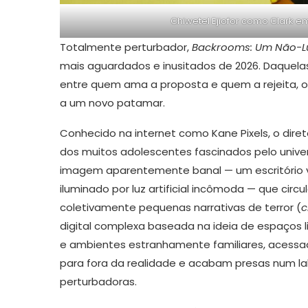
Chiwetel Ejiofor como Clark 
Totalmente perturbador,
Backrooms: Um Não-
mais aguardados e inusitados de 2026. Daquelas
entre quem ama a proposta e quem a rejeita, o
a um novo patamar.
Conhecido na internet como Kane Pixels, o dire
dos muitos adolescentes fascinados pelo univ
imagem aparentemente banal — um escritório 
iluminado por luz artificial incômoda — que circ
coletivamente pequenas narrativas de terror (
c
digital complexa baseada na ideia de espaços l
e ambientes estranhamente familiares, acess
para fora da realidade e acabam presas num lab
perturbadoras.