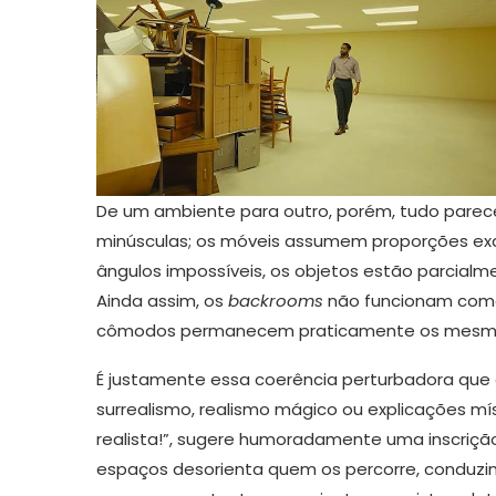
De um ambiente para outro, porém, tudo parece
minúsculas; os móveis assumem proporções exa
ângulos impossíveis, os objetos estão parcial
Ainda assim, os
backrooms
não funcionam como
cômodos permanecem praticamente os mesmos
É justamente essa coerência perturbadora que d
surrealismo, realismo mágico ou explicações m
realista!”, sugere humoradamente uma inscriçã
espaços desorienta quem os percorre, conduzi