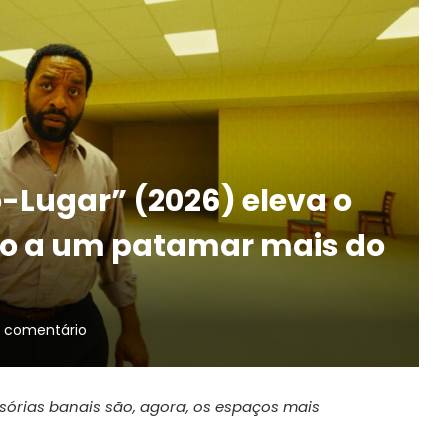
Lugar” (2026) eleva o
eo a um patamar mais do
 comentário
sórias banais são, agora, os espaços mais