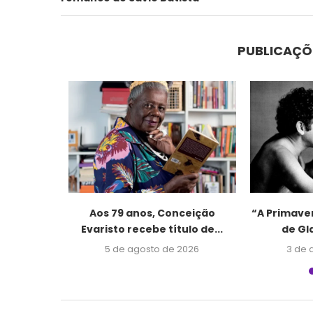
PUBLICAÇÕ
sibilidade
Aos 79 anos, Conceição
“A Primave
do...
Evaristo recebe título de...
de Gl
2026
5 de agosto de 2026
3 de 