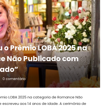
u o Prêmio LOBA 2025 na
e Não Publicado com
tado”
0 comentário
rêmio LOBA 2025 na categoria de Romance Não
que escreveu aos 14 anos de idade. A cerimônia de