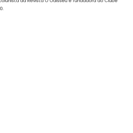
 colunista da Revista O Odisseu e fundadora do Clube
0.