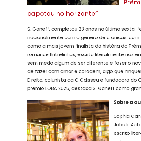
Prêmi
capotou no horizonte”
S. Ganeff, completou 23 anos na última sexta-fe
nacionalmente com o gênero de crônicas, com 
como a mais jovem finalista da história do Prê
romance Entrelinhas, escrito literalmente nas ent
sem medo algum de ser diferente e fazer o no
de fazer com amor e coragem, algo que ninguém
Direito, colunista da O Odisseu e fundadora do 
prêmio LOBA 2025, destaca S. Ganeff como grand
Sobre a au
Sophia Gane
Jabuti. Aut
escrito lit