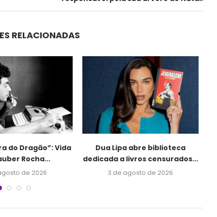
ES RELACIONADAS
ra do Dragão”: Vida
Dua Lipa abre biblioteca
Ju
auber Rocha...
dedicada a livros censurados...
agosto de 2026
3 de agosto de 2026