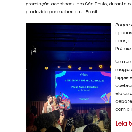
premiação aconteceu em São Paulo, durante o LO
produzida por mulheres no Brasil.
Pague 
apenas 
anos, a
Prêmio 
Um rom
magia 
hippie 
quebra
ela dis
debate
com o l
Leia 