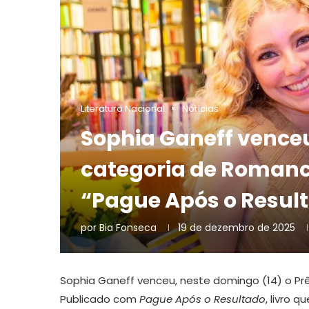
Literatura Nacional
Notícias
Sophia Ganeff vence
categoria de Romanc
“Pague Após o Resul
por
Bia Fonseca
19 de dezembro de 2025
Sophia Ganeff venceu, neste domingo (14) o P
Publicado com
Pague Após o Resultado
, livro 