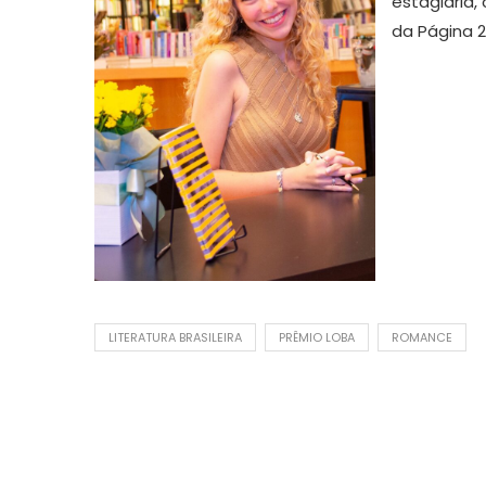
estagiária,
da Página 2
LITERATURA BRASILEIRA
PRÊMIO LOBA
ROMANCE