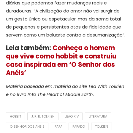
diárias que podemos fazer mudanças reais e
duradouras. “A civilização do amor não vai surgir de
um gesto único ou espetacular, mas da soma total
de pequenos e persistentes atos de fidelidade que
servem como um baluarte contra a desumanização”.
Leia também:
Conheça o homem
que vive como hobbit e construiu
casa inspirada em ‘O Senhor dos
Anéis’
Matéria baseada em matéria do site Tea With Tolkien
e no livro Into The Heart of Middle Earth.
HOBBIT
J. R. R. TOLKIEN
LEÃO XIV
LITERATURA
O SENHOR DOS ANÉIS
PAPA
PAPADO
TOLKIEN