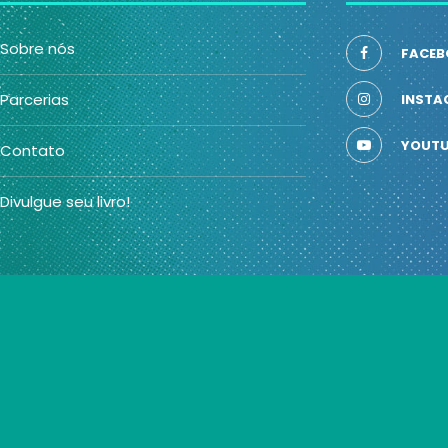
Sobre nós
FACEB
Parcerias
INSTA
YOUTU
Contato
Divulgue seu livro!