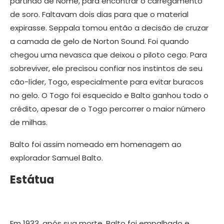
partindo de Nome, para encontrar o carregamento
de soro. Faltavam dois dias para que o material
expirasse. Seppala tomou então a decisão de cruzar
a camada de gelo de Norton Sound. Foi quando
chegou uma nevasca que deixou o piloto cego. Para
sobreviver, ele precisou confiar nos instintos de seu
cão-líder, Togo, especialmente para evitar buracos
no gelo. O Togo foi esquecido e Balto ganhou todo o
crédito, apesar de o Togo percorrer o maior número
de milhas.
Balto foi assim nomeado em homenagem ao
explorador Samuel Balto.
Estátua
Em 1933, após sua morte, Balto foi empalhado e