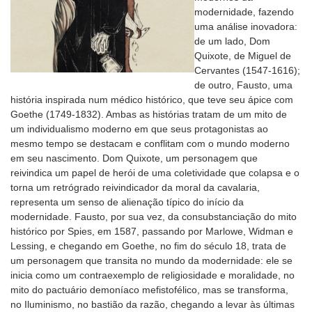
modernidade, fazendo
uma análise inovadora:
de um lado, Dom
Quixote, de Miguel de
Cervantes (1547-1616);
de outro, Fausto, uma
história inspirada num médico histórico, que teve seu ápice com
Goethe (1749-1832). Ambas as histórias tratam de um mito de
um individualismo moderno em que seus protagonistas ao
mesmo tempo se destacam e conflitam com o mundo moderno
em seu nascimento. Dom Quixote, um personagem que
reivindica um papel de herói de uma coletividade que colapsa e o
torna um retrógrado reivindicador da moral da cavalaria,
representa um senso de alienação típico do início da
modernidade. Fausto, por sua vez, da consubstanciação do mito
histórico por Spies, em 1587, passando por Marlowe, Widman e
Lessing, e chegando em Goethe, no fim do século 18, trata de
um personagem que transita no mundo da modernidade: ele se
inicia como um contraexemplo de religiosidade e moralidade, no
mito do pactuário demoníaco mefistofélico, mas se transforma,
no Iluminismo, no bastião da razão, chegando a levar às últimas