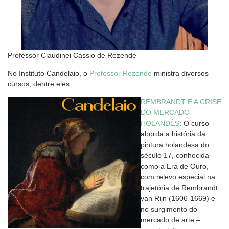
Professor Claudinei Cássio de Rezende
No Instituto Candelaio, o
Professor Rezende
ministra diversos
cursos, dentre eles:
REMBRANDT E A CRISE
DO MERCADO
HOLANDÊS
: O curso
aborda a história da
pintura holandesa do
século 17, conhecida
como a Era de Ouro,
com relevo especial na
trajetória de Rembrandt
van Rijn (1606-1669) e
no surgimento do
mercado de arte –