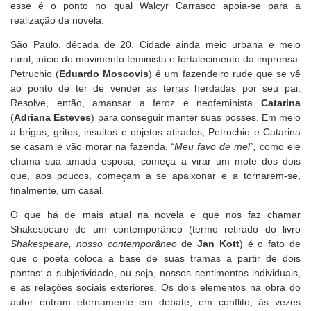
esse é o ponto no qual Walcyr Carrasco apoia-se para a
realização da novela:
São Paulo, década de 20. Cidade ainda meio urbana e meio
rural, início do movimento feminista e fortalecimento da imprensa.
Petruchio (
Eduardo Moscovis
) é um fazendeiro rude que se vê
ao ponto de ter de vender as terras herdadas por seu pai.
Resolve, então, amansar a feroz e neofeminista
Catarina
(
Adriana Esteves
) para conseguir manter suas posses. Em meio
a brigas, gritos, insultos e objetos atirados, Petruchio e Catarina
se casam e vão morar na fazenda.
“Meu favo de mel”,
como ele
chama sua amada esposa, começa a virar um mote dos dois
que, aos poucos, começam a se apaixonar e a tornarem-se,
finalmente, um casal.
O que há de mais atual na novela e que nos faz chamar
Shakespeare de um contemporâneo (termo retirado do livro
Shakespeare, nosso contemporâneo
de
Jan Kott
) é o fato de
que o poeta coloca a base de suas tramas a partir de dois
pontos: a subjetividade, ou seja, nossos sentimentos individuais,
e as relações sociais exteriores. Os dois elementos na obra do
autor entram eternamente em debate, em conflito, às vezes