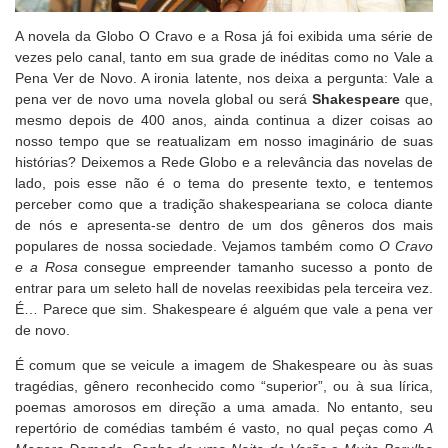
A novela da Globo O Cravo e a Rosa já foi exibida uma série de
vezes pelo canal, tanto em sua grade de inéditas como no Vale a
Pena Ver de Novo. A ironia latente, nos deixa a pergunta: Vale a
pena ver de novo uma novela global ou será
Shakespeare
que,
mesmo depois de 400 anos, ainda continua a dizer coisas ao
nosso tempo que se reatualizam em nosso imaginário de suas
histórias? Deixemos a Rede Globo e a relevância das novelas de
lado, pois esse não é o tema do presente texto, e tentemos
perceber como que a tradição shakespeariana se coloca diante
de nós e apresenta-se dentro de um dos gêneros dos mais
populares de nossa sociedade. Vejamos também como
O Cravo
e a Rosa
consegue empreender tamanho sucesso a ponto de
entrar para um seleto hall de novelas reexibidas pela terceira vez.
É… Parece que sim. Shakespeare é alguém que vale a pena ver
de novo.
É comum que se veicule a imagem de Shakespeare ou às suas
tragédias, gênero reconhecido como “superior”, ou à sua lírica,
poemas amorosos em direção a uma amada. No entanto, seu
repertório de comédias também é vasto, no qual peças como
A