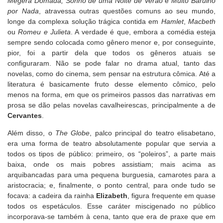
Megera Domada, Sonho de uma Noite de Verão
e
Muito Barulho
por Nada
, atravessa outras questões comuns ao seu mundo,
longe da complexa solução trágica contida em
Hamlet
,
Macbeth
ou
Romeu e Julieta
. A verdade é que, embora a comédia esteja
sempre sendo colocada como gênero menor e, por conseguinte,
pior, foi a partir dela que todos os gêneros atuais se
configuraram. Não se pode falar no drama atual, tanto das
novelas, como do cinema, sem pensar na estrutura cômica. Até a
literatura é basicamente fruto desse elemento cômico, pelo
menos na forma, em que os primeiros passos das narrativas em
prosa se dão pelas novelas cavalheirescas, principalmente a de
Cervantes
.
Além disso, o
The Globe
, palco principal do teatro elisabetano,
era uma forma de teatro absolutamente popular que servia a
todos os tipos de público: primeiro, os “poleiros”, a parte mais
baixa, onde os mais pobres assistiam; mais acima as
arquibancadas para uma pequena burguesia, camarotes para a
aristocracia; e, finalmente, o ponto central, para onde tudo se
focava: a cadeira da rainha
Elizabeth
, figura frequente em quase
todos os espetáculos. Esse caráter miscigenado no público
incorporava-se também à cena, tanto que era de praxe que em