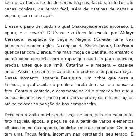
toda peça houvesse desde cenas trágicas, faladas, sofridas, até
cenas cômicas, de humor fácil, além de batalhas de capas e
espada, com muita ação.
É esse o pano de fundo no qual Shakespeare está ancorado: E
agora, e a novela?
O Cravo e a Rosa
foi escrita por
Walcyr
Carrasco
, adaptada da peça
A Megera Domada
, uma das
primeiras do autor inglês. No original de Shakespeare
, Lucêncio
quer casar com
Bianca
, filha mais moça de
Batista
, no entanto o
pai dá como condição para o rapaz que sua filha para se casar,
precisa antes que sua irmã,
Catarina
– a megera – case-se
antes. Assim, ele sai à procura de um pretendente para a moça.
Nesse momento, aparece
Petruquio
, um nobre que beira a
falência, o qual aceita de pronto a tarefa de casar e amansar a
fera. Contra a vontade, o casamento se dá e o marido faz que a
esposa incontrolável passe por diversas privações e humilhações
até se colocar na posição de boa companheira.
Deixando a visão machista da peça de lado, pois era comum tal
fato naquela época, a peça se dá a partir de vários elementos
cômicos como os enganos, os disfarces e as peripécias. Catarina
tem uma língua ferina, incomum nas garotas de seu tempo. E