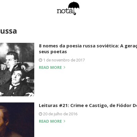
Russa
8 nomes da poesia russa soviética: A gera
seus poetas
1 de novembro de 2017
READ MORE
Leituras #21: Crime e Castigo, de Fiódor D
20 de julho de 2016
READ MORE