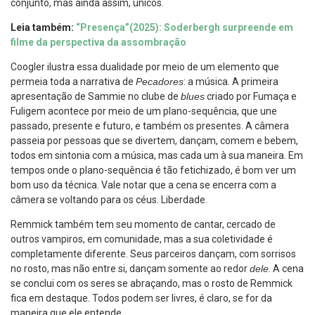
conjunto, mas ainda assim, únicos.
Leia também:
“Presença”(2025): Soderbergh surpreende em
filme da perspectiva da assombração
Coogler ilustra essa dualidade por meio de um elemento que
permeia toda a narrativa de
Pecadores
: a música. A primeira
apresentação de Sammie no clube de
blues
criado por Fumaça e
Fuligem acontece por meio de um plano-sequência, que une
passado, presente e futuro, e também os presentes. A câmera
passeia por pessoas que se divertem, dançam, comem e bebem,
todos em sintonia com a música, mas cada um à sua maneira. Em
tempos onde o plano-sequência é tão fetichizado, é bom ver um
bom uso da técnica. Vale notar que a cena se encerra com a
câmera se voltando para os céus. Liberdade.
Remmick também tem seu momento de cantar, cercado de
outros vampiros, em comunidade, mas a sua coletividade é
completamente diferente. Seus parceiros dançam, com sorrisos
no rosto, mas não entre si, dançam somente ao redor
dele
. A cena
se conclui com os seres se abraçando, mas o rosto de Remmick
fica em destaque. Todos podem ser livres, é claro, se for da
maneira que ele entende.