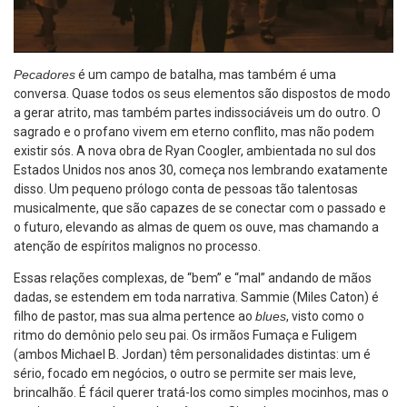
Pecadores
é um campo de batalha, mas também é uma
conversa. Quase todos os seus elementos são dispostos de modo
a gerar atrito, mas também partes indissociáveis um do outro. O
sagrado e o profano vivem em eterno conflito, mas não podem
existir sós. A nova obra de Ryan Coogler, ambientada no sul dos
Estados Unidos nos anos 30, começa nos lembrando exatamente
disso. Um pequeno prólogo conta de pessoas tão talentosas
musicalmente, que são capazes de se conectar com o passado e
o futuro, elevando as almas de quem os ouve, mas chamando a
atenção de espíritos malignos no processo.
Essas relações complexas, de “bem” e “mal” andando de mãos
dadas, se estendem em toda narrativa. Sammie (Miles Caton) é
filho de pastor, mas sua alma pertence ao
blues
, visto como o
ritmo do demônio pelo seu pai. Os irmãos Fumaça e Fuligem
(ambos Michael B. Jordan) têm personalidades distintas: um é
sério, focado em negócios, o outro se permite ser mais leve,
brincalhão. É fácil querer tratá-los como simples mocinhos, mas o