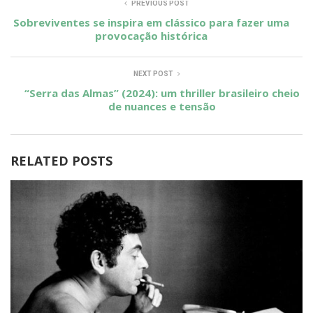
PREVIOUS POST
Sobreviventes se inspira em clássico para fazer uma
provocação histórica
NEXT POST
“Serra das Almas” (2024): um thriller brasileiro cheio
de nuances e tensão
RELATED POSTS