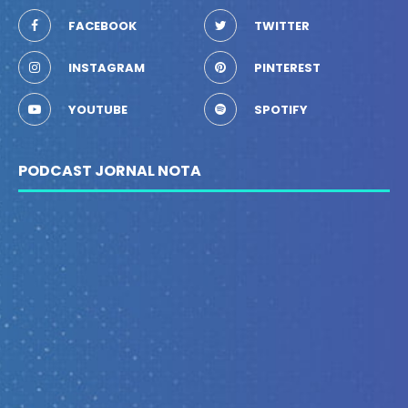
FACEBOOK
TWITTER
INSTAGRAM
PINTEREST
YOUTUBE
SPOTIFY
PODCAST JORNAL NOTA