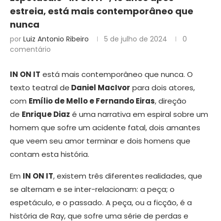
estreia, está mais contemporâneo que
nunca
por
Luiz Antonio Ribeiro
5 de julho de 2024
0
comentário
IN ON IT
está mais contemporâneo que nunca. O
texto teatral de
Daniel MacIvor
para dois atores,
com
Emílio de Mello e Fernando Eiras
, direção
de
Enrique Diaz
é uma narrativa em espiral sobre um
homem que sofre um acidente fatal, dois amantes
que veem seu amor terminar e dois homens que
contam esta história.
Em
IN ON IT
, existem três diferentes realidades, que
se alternam e se inter-relacionam: a peça; o
espetáculo, e o passado. A peça, ou a ficção, é a
história de Ray, que sofre uma série de perdas e