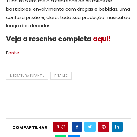
Tudo isso em meio a centenas de histórias de
bastidores, envolvimento com drogas e bebidas, uma
confusa prisão e, claro, toda sua produção musical ao
longo das décadas.
Veja a resenha completa
aqui!
F
onte
LITERATURA INFANTIL
RITA LEE
0
COMPARTILHAR