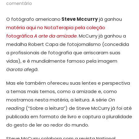
comentário
O fotógrafo americano
Steve Mccurry
já ganhou
matéria aqui no NotaTerapia pela coleção
fotográfica
A arte da amizade
. McCurry já ganhou a
medalha Robert Capa de fotojornalismo (concedida
a profissionais de fotografia que arriscaram suas
vidas), e é mundialmente famoso pela imagem
Garota afegã
.
Mas ele também ofereceu suas lentes e perspectiva
a temas mais ternos, como a amizade e, como
mostramos nesta matéria, a leitura. A série
On
reading
(“Sobre a leitura”) de Steve McCurry já foi até
publicada em formato de livro e captura a pluralidade
do gesto de ler ao redor do mundo.
Steve McCurry colabora com a revista National