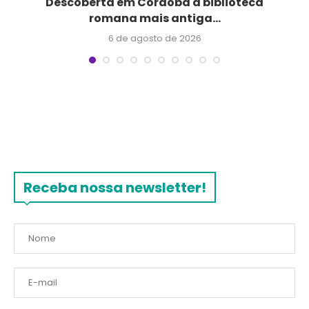
e
Descoberta em Córdoba a biblioteca
Q
romana mais antiga...
6 de agosto de 2026
Receba nossa newsletter!