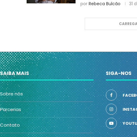
por
Rebeca Bulcão
31 
CARREGA
SAIBA MAIS
SIGA-NOS
Sobre nós
FACEB
Parcerias
INSTA
YOUTU
Contato