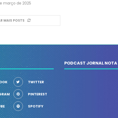
de março de 2025
R MAIS POSTS
PODCAST JORNAL NOTA
OOK
TWITTER
GRAM
PINTEREST
BE
SPOTIFY