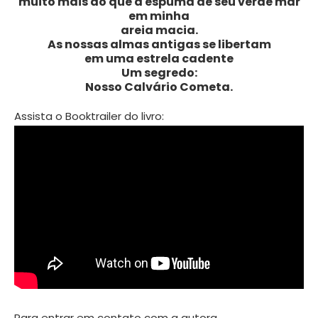
muito mais do que a espuma de seu verde mar
em minha
areia macia.
As nossas almas antigas se libertam
em uma estrela cadente
Um segredo:
Nosso Calvário Cometa.
Assista o Booktrailer do livro:
Para entrar em contato com a autora,