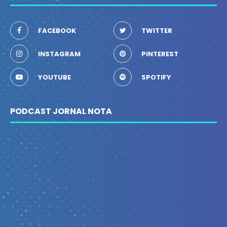
FACEBOOK
TWITTER
INSTAGRAM
PINTEREST
YOUTUBE
SPOTIFY
PODCAST JORNAL NOTA