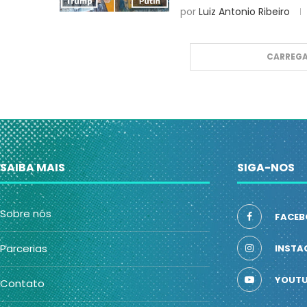
por
Luiz Antonio Ribeiro
CARREGA
SAIBA MAIS
SIGA-NOS
Sobre nós
FACEB
Parcerias
INSTA
YOUTU
Contato