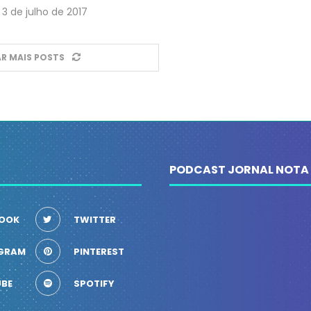
3 de julho de 2017
R MAIS POSTS
PODCAST JORNAL NOTA
OOK
TWITTER
GRAM
PINTEREST
BE
SPOTIFY