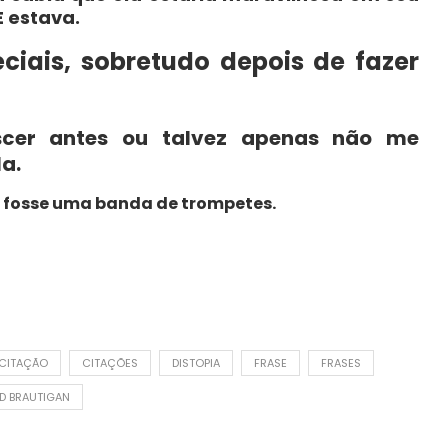
 estava.
ciais, sobretudo depois de fazer
scer antes ou talvez apenas não me
a.
 fosse uma banda de trompetes.
CITAÇÃO
CITAÇÕES
DISTOPIA
FRASE
FRASES
D BRAUTIGAN