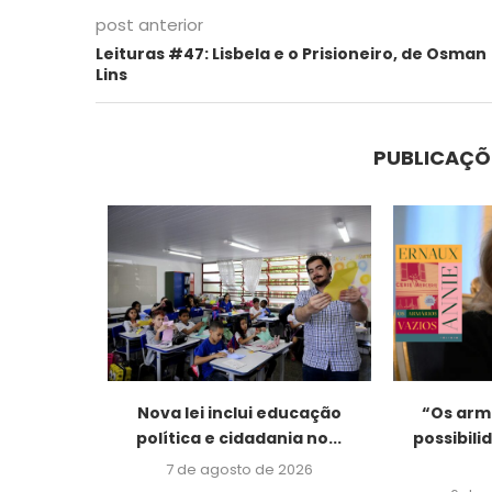
post anterior
Leituras #47: Lisbela e o Prisioneiro, de Osman
Lins
PUBLICAÇÕ
 dor e
Nova lei inclui educação
“Os armá
ia de...
política e cidadania no...
possibil
2026
7 de agosto de 2026