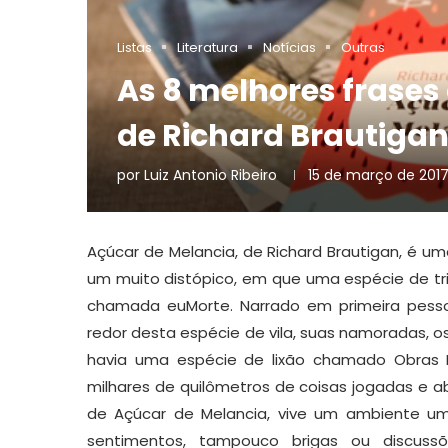
Listas
Literatura
Notícias
Outras
As 8 melhores frases
de Richard Brautiga
por
Luiz Antonio Ribeiro
15 de março de 201
Açúcar de Melancia, de Richard Brautigan, é uma
um muito distópico, em que uma espécie de tr
chamada euMorte. Narrado em primeira pesso
redor desta espécie de vila, suas namoradas, os 
havia uma espécie de lixão chamado Obras 
milhares de quilômetros de coisas jogadas e 
de Açúcar de Melancia, vive um ambiente um
sentimentos, tampouco brigas ou discussõ