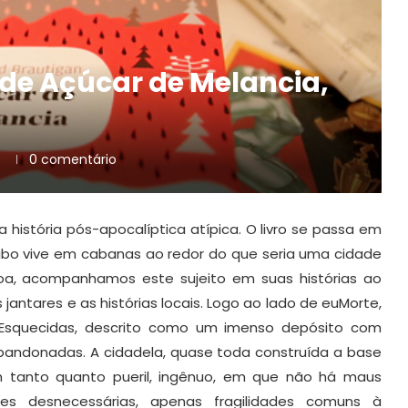
 de Açúcar de Melancia,
n
7
0 comentário
 história pós-apocalíptica atípica. O livro se passa em
ibo vive em cabanas ao redor do que seria uma cidade
a, acompanhamos este sujeito em suas histórias ao
jantares e as histórias locais. Logo ao lado de euMorte,
Esquecidas, descrito como um imenso depósito com
abandonadas. A cidadela, quase toda construída a base
 tanto quanto pueril, ingênuo, em que não há maus
es desnecessárias, apenas fragilidades comuns à