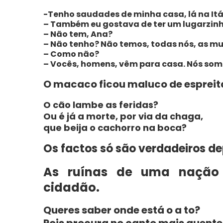
-Tenho saudades de minha casa, lá na Itá
– Também eu gostava de ter um lugarzin
– Não tem, Ana?
– Não tenho? Não temos, todas nós, as mu
– Como não?
– Vocês, homens, vêm para casa. Nós som
O macaco ficou maluco de espreita
O cão lambe as feridas?
Ou é já a morte, por via da chaga,
que beija o cachorro na boca?
Os factos só são verdadeiros de
As ruínas de uma nação
cidadão.
Queres saber onde está o a to?
Pois procura no canto mais quente