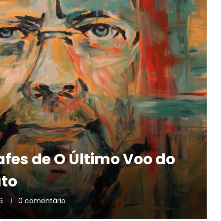
afes de O Último Voo do
uto
6
0 comentário