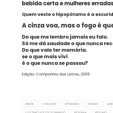
bebida certa e mulheres erradas
Quem veste o hipopótamo é a escuri
A cinza voa, mas o fogo é qu
Do que me lembro jamais eu falo.
Só me dá saudade o que nunca rec
Do que vale ter memória.
se o que mais vivi
é o que nunca se passou?
Edição: Companhia das Letras, 2005
AMOR
CITAÇÕES
EPÍGRAFES
FRASES
LEN
O ÚLTIMO VOO DO FLAMINGO
RESENHA
RESUMO