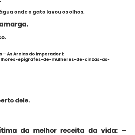
 água onde o gato lavou os olhos.
 amarga.
so.
 – As Areias do Imperador I:
melhores-epigrafes-de-mulheres-de-cinzas-as-
erto dele.
ítima da melhor receita da vida: –