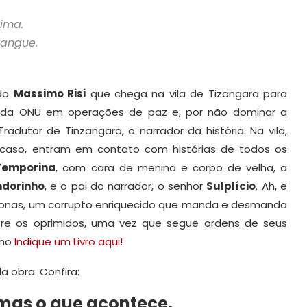
ima.
sangue.
ado
Massimo Risi
que chega na vila de Tizangara para
os da ONU em operações de paz e, por não dominar a
dutor de Tinzangara, o narrador da história. Na vila,
 o caso, entram em contato com histórias de todos os
Temporina
, com cara de menina e corpo de velha, a
ndorinho
, e o pai do narrador, o senhor
Sulplício
. Ah, e
 Jonas, um corrupto enriquecido que manda e desmanda
re os oprimidos, uma vez que segue ordens de seus
 no
Indique um Livro aqui!
 obra. Confira:
 mas o que acontece.