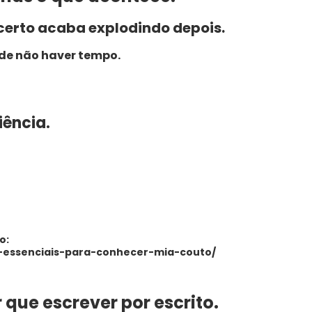
certo acaba explodindo depois.
de não haver tempo.
iência.
o:
os-essenciais-para-conhecer-mia-couto/
 que escrever por escrito.