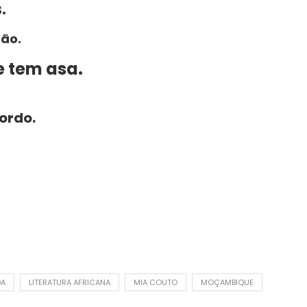
.
dão.
e tem asa.
ordo.
DA
LITERATURA AFRICANA
MIA COUTO
MOÇAMBIQUE