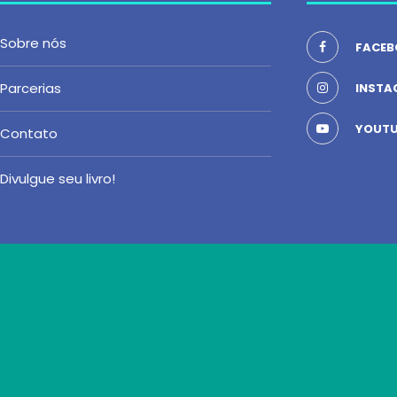
Sobre nós
FACEB
Parcerias
INSTA
YOUTU
Contato
Divulgue seu livro!