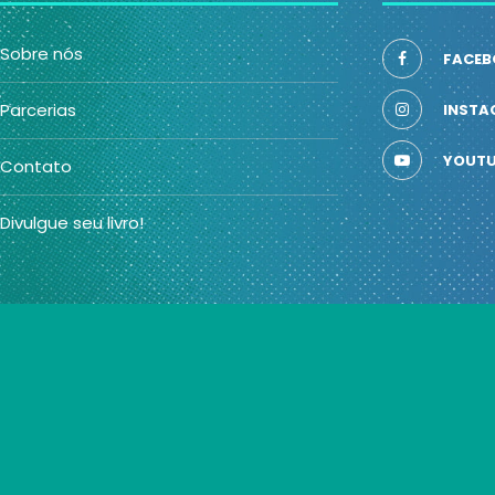
Sobre nós
FACEB
Parcerias
INSTA
YOUTU
Contato
Divulgue seu livro!