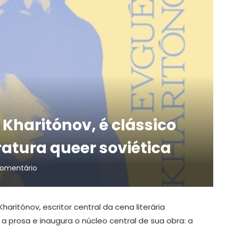
 Kharitónov, é clássico
ratura queer soviética
comentário
ritónov, escritor central da cena literária
a prosa e inaugura o núcleo central de sua obra: a