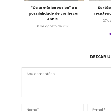
uzes e
“Os armários vazios” e a
Sertão,
osta,...
possibilidade de conhecer
resistênc
Annie...
026
27 d
6 de agosto de 2026
DEIXAR 