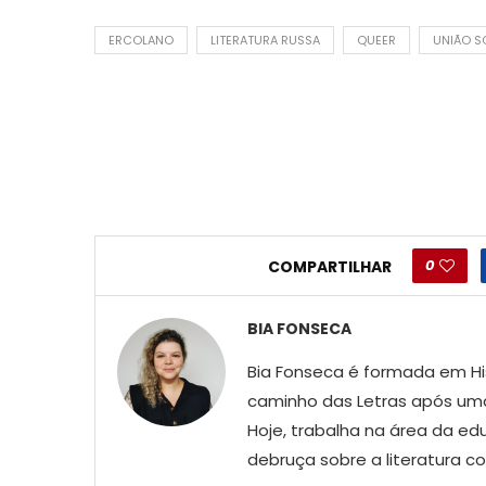
ERCOLANO
LITERATURA RUSSA
QUEER
UNIÃO S
0
COMPARTILHAR
BIA FONSECA
Bia Fonseca é formada em His
caminho das Letras após uma
Hoje, trabalha na área da ed
debruça sobre a literatura 