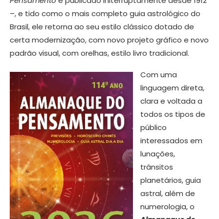
Pensamento
é publicado initerruptamente desde 1912
–, e tido como o mais completo guia astrológico do
Brasil, ele retorna ao seu estilo clássico dotado de
certa modernização, com novo projeto gráfico e novo
padrão visual, com orelhas, estilo livro tradicional.
Com uma
linguagem direta,
clara e voltada a
todos os tipos de
público
interessados em
lunações,
trânsitos
planetários, guia
astral, além de
numerologia, o