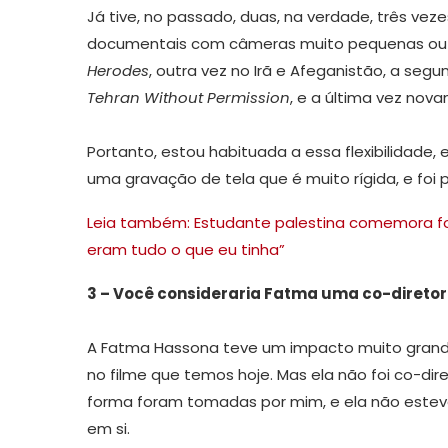
Já tive, no passado, duas, na verdade, três ve
documentais com câmeras muito pequenas ou te
Herodes
, outra vez no Irã e Afeganistão, a seg
Tehran Without Permission
, e a última vez nov
Portanto, estou habituada a essa flexibilidade,
uma gravação de tela que é muito rígida, e foi po
Leia também: Estudante palestina comemora for
eram tudo o que eu tinha”
3 – Você consideraria Fatma uma co-diretor
A Fatma Hassona teve um impacto muito grande
no filme que temos hoje. Mas ela não foi co-dir
forma foram tomadas por mim, e ela não esteve
em si.