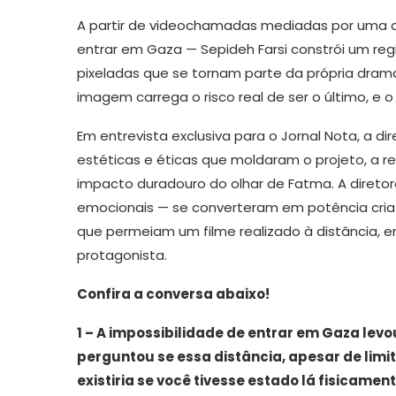
A partir de videochamadas mediadas por uma co
entrar em Gaza — Sepideh Farsi constrói um regi
pixeladas que se tornam parte da própria dram
imagem carrega o risco real de ser o último, e 
Em entrevista exclusiva para o Jornal Nota, a di
estéticas e éticas que moldaram o projeto, a 
impacto duradouro do olhar de Fatma. A diretora
emocionais — se converteram em potência criat
que permeiam um filme realizado à distância, e
protagonista.
Confira a conversa abaixo!
1 – A impossibilidade de entrar em Gaza levou
perguntou se essa distância, apesar de lim
existiria se você tivesse estado lá fisicamen