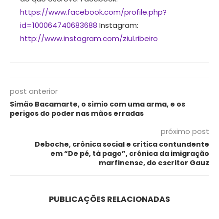
https://www.facebook.com/profile.php?
id=100064740683688
Instagram:
http://www.instagram.com/ziul.ribeiro
post anterior
Simão Bacamarte, o símio com uma arma, e os
perigos do poder nas mãos erradas
próximo post
Deboche, crônica social e crítica contundente
em “De pé, tá pago”, crônica da imigração
marfinense, do escritor Gauz
PUBLICAÇÕES RELACIONADAS