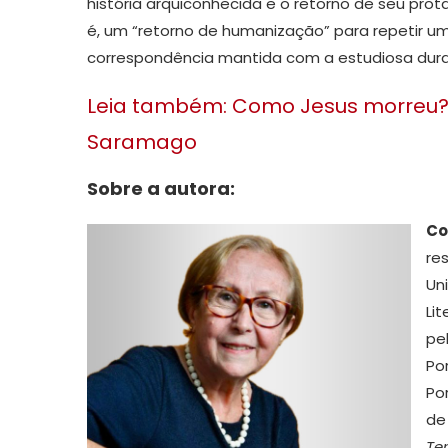
história arquiconhecida e o retorno de seu prota
é, um “retorno de humanização” para repetir u
correspondência mantida com a estudiosa dura
Leia também: Como Jesus morreu? 
Saramago
Sobre a autora:
Co
re
Un
Li
pe
Po
Po
de
Te