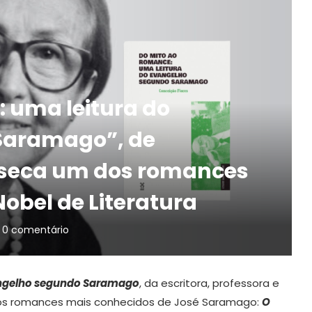
 uma leitura do
Saramago”, de
isseca um dos romances
obel de Literatura
0 comentário
angelho segundo Saramago
, da escritora, professora e
dos romances mais conhecidos de José Saramago:
O