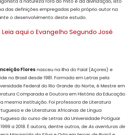
gonista à natureza fora do mito e da divinização, isto
ma das definições empregadas pelo próprio autor na
nte o desenvolvimento deste estudo.
Leia aqui o Evangelho Segundo José
nceição Flores
nasceu na ilha do Faial (Açores) e
side no Brasil desde 1981. Formada em Letras pela
iversidade Federal do Rio Grande do Norte, é Mestre em
teratura Comparada e Doutora em História da Educação
la mesma instituição. Foi professora de Literatura
rtuguesa e de Literaturas Africanas de Língua
rtuguesa do curso de Letras da Universidade Potiguar
 1999 a 2018. É autora, dentre outros, de
As aventuras de
resa Margarida da Silva e Orta em terras de Brasil e