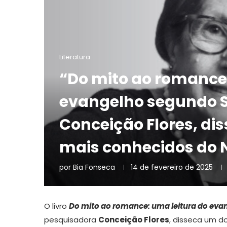
Literatura
“Do mito ao romance:
evangelho segundo 
Conceição Flores, d
mais conhecidos do N
por
Bia Fonseca
14 de fevereiro de 2025
O livro
Do mito ao romance: uma leitura do ev
pesquisadora
Conceição Flores
, disseca um 