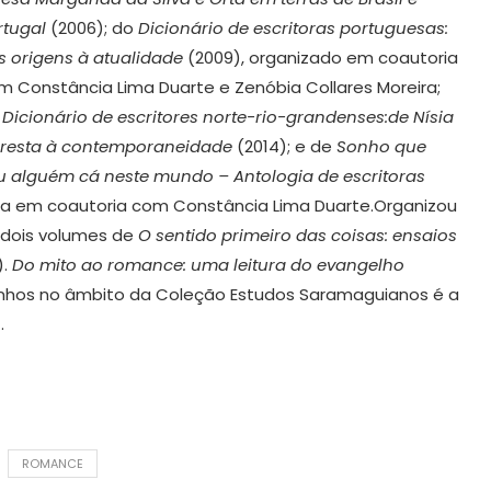
rtugal
(2006); do
Dicionário de escritoras portuguesas:
s origens à atualidade
(2009), organizado em coautoria
m Constância Lima Duarte e Zenóbia Collares Moreira;
o
Dicionário de escritores norte-rio-grandenses:de Nísia
oresta à contemporaneidade
(2014); e de
Sonho que
u alguém cá neste mundo – Antologia de escritoras
da em coautoria com Constância Lima Duarte.Organizou
 dois volumes de
O sentido primeiro das coisas: ensaios
).
Do mito ao romance: uma leitura do evangelho
oinhos no âmbito da Coleção Estudos Saramaguianos é a
.
ROMANCE