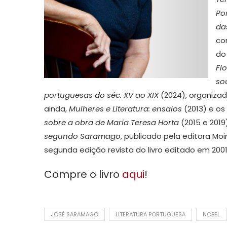
Po
da
co
d
Fl
so
portuguesas do séc. XV ao XIX
(2024), organiza
ainda,
Mulheres e Literatura: ensaios
(2013) e os
sobre a obra de Maria Teresa Horta
(2015 e 2019
segundo Saramago
, publicado pela editora M
segunda edição revista do livro editado em 2001
Compre o livro
aqui
!
JOSÉ SARAMAGO
LITERATURA PORTUGUESA
NOBEL