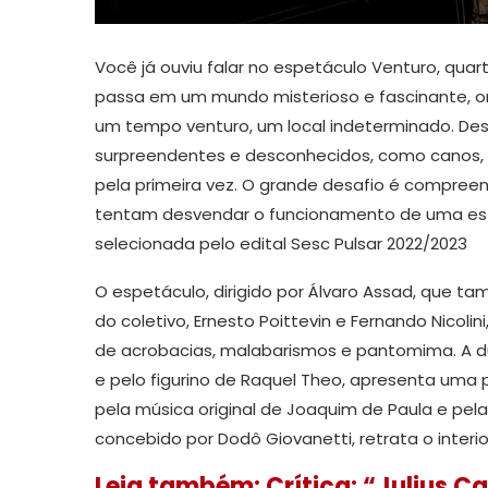
Você já ouviu falar no espetáculo Venturo, quart
passa em um mundo misterioso e fascinante, 
um tempo venturo, um local indeterminado. De
surpreendentes e desconhecidos, como canos, 
pela primeira vez. O grande desafio é compree
tentam desvendar o funcionamento de uma est
selecionada pelo edital Sesc Pulsar 2022/2023
O espetáculo, dirigido por Álvaro Assad, que t
do coletivo, Ernesto Poittevin e Fernando Nicol
de acrobacias, malabarismos e pantomima. A du
e pelo figurino de Raquel Theo, apresenta uma
pela música original de Joaquim de Paula e pela
concebido por Dodô Giovanetti, retrata o inter
Leia também: Crítica: “Julius C